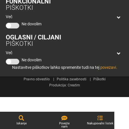
FUNKCIONALNI
bon
PIŠKOTKI
Planeta
Spletne strani
Tuš
Več
Celje
Ne dovolim
Tuš klub
OGLASNI / CILJANI
Kontakt
PIŠKOTKI
Več
Ne dovolim
Nastavitve piškotkov lahko spremenite tudi na tej
povezavi.
© 2026 Engrotuš d.o.o.
Pravno obvestilo
Politika zasebnosti
Piškotki
Produkcija:
Creatim
Iskanje
Povejte
Nakupovalni listek
nam