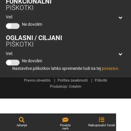
FUNKCIONALNI
bon
PIŠKOTKI
Planeta
Spletne strani
Tuš
Več
Celje
Ne dovolim
Tuš klub
OGLASNI / CILJANI
Kontakt
PIŠKOTKI
Več
Ne dovolim
Nastavitve piškotkov lahko spremenite tudi na tej
povezavi.
© 2026 Engrotuš d.o.o.
Pravno obvestilo
Politika zasebnosti
Piškotki
Produkcija:
Creatim
Iskanje
Povejte
Nakupovalni listek
nam