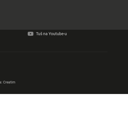
Tuš na Facebook-u
Tuš na Instagram-u
Tuš na Youtube-u
a:
Creatim