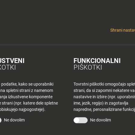
y
Tuš nepremičnine
 KLUB
CINEPLEXX
NAKUPOVANJE
O PLANETU
DE LA CRÉME
ELEK
Shrani nastav
USTVENI
FUNKCIONALNI
 KR – SOBOTA
KOTKI
PIŠKOTKI
o podatke, kako se uporabniki
Tovrstni piškotki omogočajo sple
 na spletni strani z namenom
strani, da si zapomni nekatere v
šanja izkustvene komponente
nastavive in izbire (npr. uporabn
 strani (npr. katere dele spletne
ime, jezik, regijo) in zagotavlja
 obiskujejo najpogosteje).
napredne, perosnalizirane funkcij
STRANI
TUŠ KLUB
Ne dovolim
Ne dovolim
vina
Bodite obveščeni