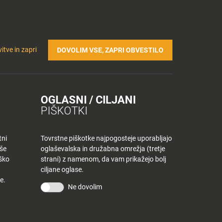
Prijavi se v Tuš klub profil
Včlani se v Tuš klub
TRIČNA POLNILNICA
Iskanje
Povejte
Nakupovalni
itve in zapri
DOVOLIM VSE, ZAPRI OBVESTILO
nam
listek
OGLASNI / CILJANI
PIŠKOTKI
tni
Tovrstne piškotke najpogosteje uporabljajo
aše
oglaševalska in družabna omrežja (tretje
iško
strani) z namenom, da vam prikažejo bolj
ciljane oglase.
e.
Ne dovolim
KONTAKT
Povejte nam