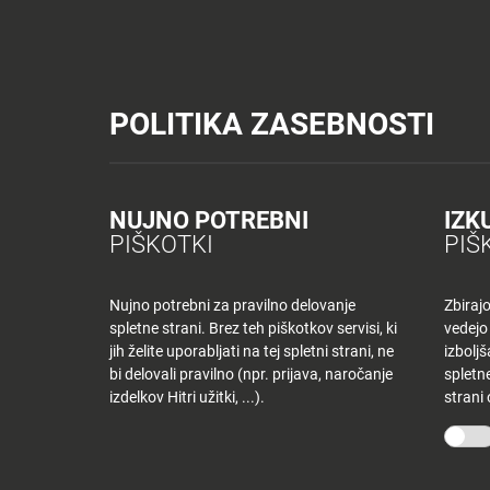
Tuš trgovine
Tuš drogerija
Tuš centri in zabava
Tuš cash&carr
Planet Tuš
Celje
NOVICE
TUŠ
POLITIKA ZASEBNOSTI
Spremeni lokacijo
Tuš centri in zabava
Dnevi jedilnik KR – sobota
NOVICE
NAKUPOVANJE
Nazaj
Nazaj
NUJNO POTREBNI
IZK
DNEVI JEDILNIK
PIŠKOTKI
PIŠ
Novice
Trgovine
in
ponudniki
Nujno potrebni za pravilno delovanje
Zbiraj
1 februarja, 2020
spletne strani. Brez teh piškotkov servisi, ki
vedejo
Tloris
Od
tjasak
jih želite uporabljati na tej spletni strani, ne
izbolj
centra
bi delovali pravilno (npr. prijava, naročanje
spletne
izdelkov Hitri užitki, ...).
strani
Ugodnosti
O PODJETJU
SPLETNE 
v
Planetu
Skupina Tuš
Tuš trgo
Tuš