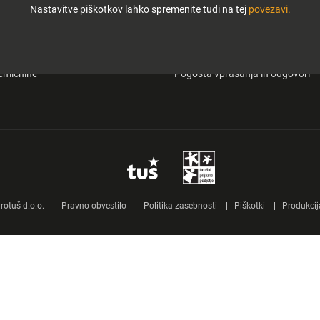
Nastavitve piškotkov lahko spremenite tudi na tej
povezavi.
i in zabava
O Tuš klub kartici
&carry
Mobilna aplikacija Tuš
emičnine
Pogosta vprašanja in odgovori
otuš d.o.o.
Pravno obvestilo
Politika zasebnosti
Piškotki
Produkcij