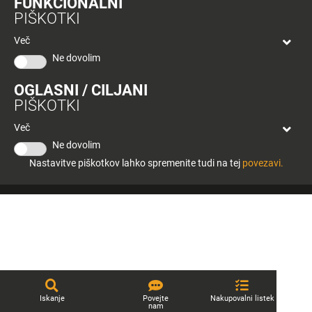
FUNKCIONALNI
bon
PIŠKOTKI
Tuš klub
Planeta
Tuš
Več
Kontakt
Celje
Ne dovolim
OGLASNI / CILJANI
PIŠKOTKI
Več
© 2026 Engrotuš d.o.o.
Ne dovolim
Pravno obvestilo
Politika zasebnosti
Piškotki
Nastavitve piškotkov lahko spremenite tudi na tej
povezavi.
Produkcija:
Creatim
Iskanje
Povejte
Nakupovalni listek
nam