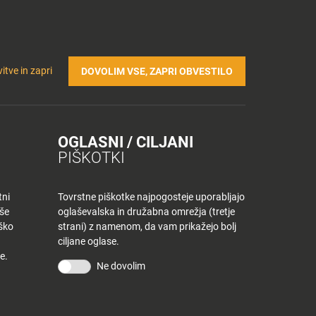
Prijavi se v Tuš klub profil
Včlani se v Tuš klub
TRIČNA POLNILNICA
Iskanje
Povejte
Nakupovalni
itve in zapri
DOVOLIM VSE, ZAPRI OBVESTILO
nam
listek
OGLASNI / CILJANI
PIŠKOTKI
tni
Tovrstne piškotke najpogosteje uporabljajo
aše
oglaševalska in družabna omrežja (tretje
iško
strani) z namenom, da vam prikažejo bolj
ciljane oglase.
e.
Ne dovolim
KONTAKT
Povejte nam