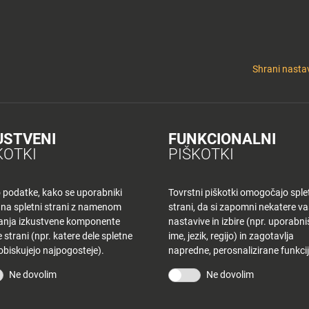
y
Tuš nepremičnine
 KLUB
CINEPLEXX
NAKUPOVANJE
O PLANETU
DE LA CRÉME
ELEK
Shrani nastav
USTVENI
FUNKCIONALNI
 KR – SOBOTA
KOTKI
PIŠKOTKI
o podatke, kako se uporabniki
Tovrstni piškotki omogočajo sple
 na spletni strani z namenom
strani, da si zapomni nekatere v
šanja izkustvene komponente
nastavive in izbire (npr. uporabn
 strani (npr. katere dele spletne
ime, jezik, regijo) in zagotavlja
 obiskujejo najpogosteje).
napredne, perosnalizirane funkcij
STRANI
TUŠ KLUB
Ne dovolim
Ne dovolim
vina
Bodite obveščeni