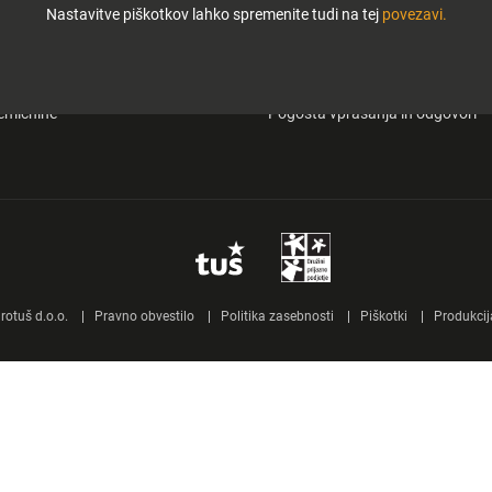
Nastavitve piškotkov lahko spremenite tudi na tej
povezavi.
i in zabava
O Tuš klub kartici
&carry
Mobilna aplikacija Tuš
emičnine
Pogosta vprašanja in odgovori
otuš d.o.o.
Pravno obvestilo
Politika zasebnosti
Piškotki
Produkcij