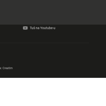
Tuš na Facebook-u
Tuš na Instagram-u
Tuš na Youtube-u
a:
Creatim