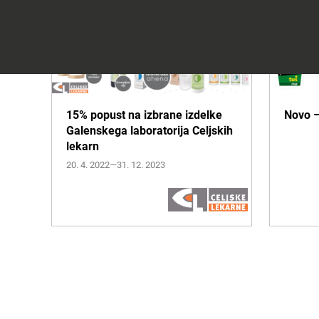
Celje
Darilni
bon
Planeta
Tuš
Celje
15% popust na izbrane izdelke
Novo 
Galenskega laboratorija Celjskih
Več informacij
lekarn
20. 4. 2022—31. 12. 2023