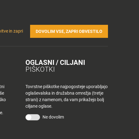
Prijavi se v Tuš klub profil
Včlani se v Tuš klub
TRIČNA POLNILNICA
Iskanje
Povejte
Nakupovalni
itve in zapri
DOVOLIM VSE, ZAPRI OBVESTILO
nam
listek
OGLASNI / CILJANI
ELJE
PIŠKOTKI
tni
Tovrstne piškotke najpogosteje uporabljajo
aše
oglaševalska in družabna omrežja (tretje
iško
strani) z namenom, da vam prikažejo bolj
ciljane oglase.
Najnovejše najprej
e.
Ne dovolim