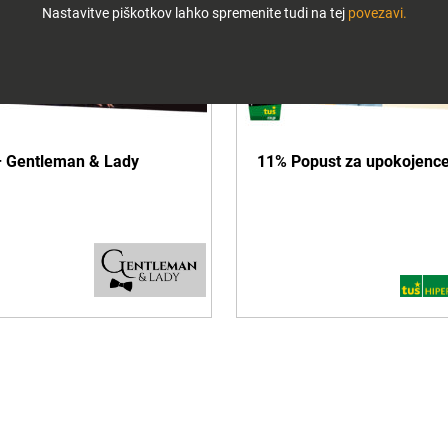
Nastavitve piškotkov lahko spremenite tudi na tej
povezavi.
– Gentleman & Lady
11% Popust za upokojenc
Več informacij
Več informacij