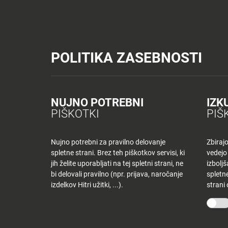
Tuš trgovine
Tuš drogerija
Tuš centri in zabava
Tuš cash&carr
Planet Tuš
Celje
NOVICE
TUŠ
POLITIKA ZASEBNOSTI
Spremeni lokacijo
Tuš centri in zabava - Planet Tuš Celje
Ugodnosti
NOVICE
NAKUPOVANJE
Nazaj
Nazaj
NUJNO POTREBNI
IZK
UGODNOSTI V
PIŠKOTKI
PIŠ
Novice
Trgovine
in
ponudniki
Nujno potrebni za pravilno delovanje
Zbiraj
spletne strani. Brez teh piškotkov servisi, ki
vedejo
Tloris
jih želite uporabljati na tej spletni strani, ne
izbolj
centra
bi delovali pravilno (npr. prijava, naročanje
spletne
izdelkov Hitri užitki, ...).
strani
Ugodnosti
Počisti filtre
v
Planetu
Tuš