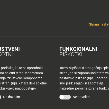
y
Tuš nepremičnine
 KLUB
CINEPLEXX
NAKUPOVANJE
O PLANETU
DE LA CRÉME
ELEK
Shrani nastav
USTVENI
FUNKCIONALNI
 PLANETU TUŠ C
KOTKI
PIŠKOTKI
o podatke, kako se uporabniki
Tovrstni piškotki omogočajo sple
 na spletni strani z namenom
strani, da si zapomni nekatere v
šanja izkustvene komponente
nastavive in izbire (npr. uporabn
 strani (npr. katere dele spletne
ime, jezik, regijo) in zagotavlja
 obiskujejo najpogosteje).
napredne, perosnalizirane funkcij
Ne dovolim
Ne dovolim