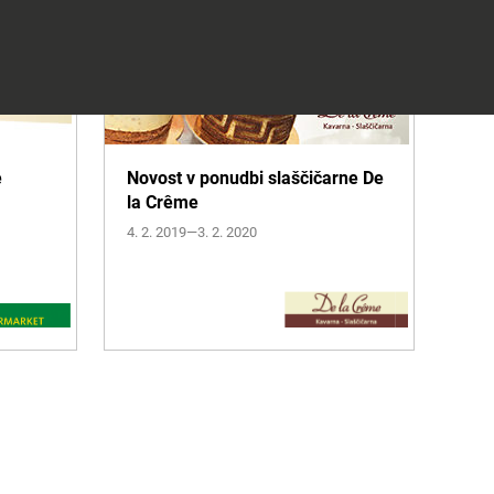
e
Novost v ponudbi slaščičarne De
la Crême
Več informacij
4. 2. 2019—3. 2. 2020