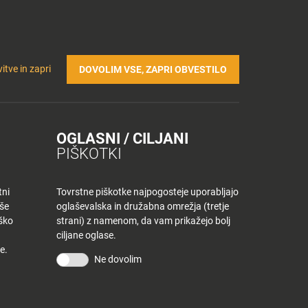
Prijavi se v Tuš klub profil
Včlani se v Tuš klub
TRIČNA POLNILNICA
Iskanje
Povejte
Nakupovalni
itve in zapri
DOVOLIM VSE, ZAPRI OBVESTILO
nam
listek
OGLASNI / CILJANI
PIŠKOTKI
tni
Tovrstne piškotke najpogosteje uporabljajo
aše
oglaševalska in družabna omrežja (tretje
iško
strani) z namenom, da vam prikažejo bolj
ciljane oglase.
e.
Ne dovolim