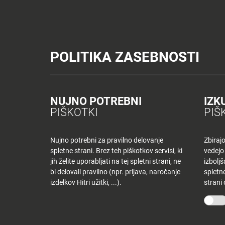
Tuš trgovine
Tuš drogerija
Tuš centri in zabava
Tuš cash&carr
Planet Tuš
Celje
NOVICE
TUŠ
POLITIKA ZASEBNOSTI
Spremeni lokacijo
Tuš centri in zabava - Planet Tuš Celje
Gostinstvo
NOVICE
NAKUPOVANJE
Nazaj
Nazaj
NUJNO POTREBNI
IZK
PIŠKOTKI
PIŠ
Novice
Trgovine
in
ponudniki
Nujno potrebni za pravilno delovanje
Zbiraj
spletne strani. Brez teh piškotkov servisi, ki
vedejo
Tloris
jih želite uporabljati na tej spletni strani, ne
izbolj
centra
bi delovali pravilno (npr. prijava, naročanje
spletne
izdelkov Hitri užitki, ...).
strani
Ugodnosti
v
Planetu
Tuš