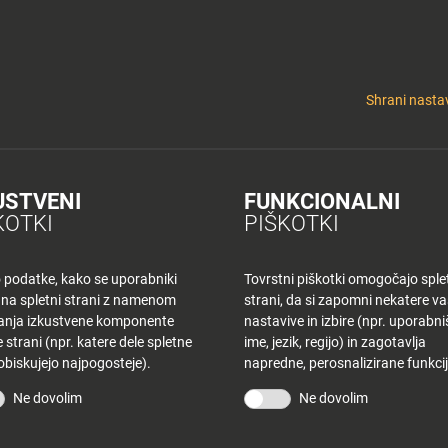
y
Tuš nepremičnine
 KLUB
CINEPLEXX
NAKUPOVANJE
O PLANETU
DE LA CRÉME
ELEK
Shrani nastav
USTVENI
FUNKCIONALNI
KOTKI
PIŠKOTKI
o podatke, kako se uporabniki
Tovrstni piškotki omogočajo sple
 na spletni strani z namenom
strani, da si zapomni nekatere v
šanja izkustvene komponente
nastavive in izbire (npr. uporabn
 strani (npr. katere dele spletne
ime, jezik, regijo) in zagotavlja
 obiskujejo najpogosteje).
napredne, perosnalizirane funkcij
Ne dovolim
Ne dovolim