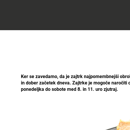
Celje
Darilni
bon
Planeta
Tuš
Celje
Ker se zavedamo, da je zajtrk najpomembnejši obrok d
in dober začetek dneva. Zajtrke je mogoče naročiti o
ponedeljka do sobote med 8. in 11. uro zjutraj.