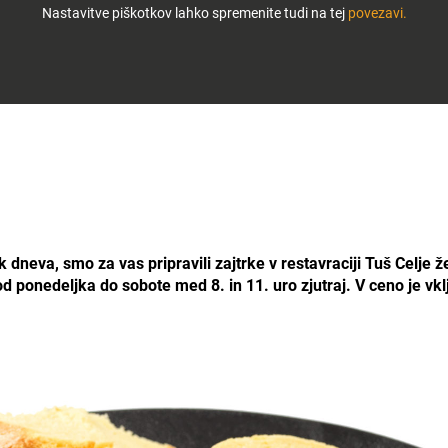
Nastavitve piškotkov lahko spremenite tudi na tej
povezavi.
neva, smo za vas pripravili zajtrke v restavraciji Tuš Celje ž
d ponedeljka do sobote med 8. in 11. uro zjutraj. V ceno je vkl