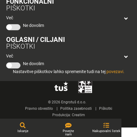
FUNKCIONALNI
bon
PIŠKOTKI
Planeta
Tuš
Več
Celje
O podjetju
Ne dovolim
Spletne strani
OGLASNI / CILJANI
PIŠKOTKI
Tuš klub
Več
Kontakt
Ne dovolim
Nastavitve piškotkov lahko spremenite tudi na tej
povezavi.
© 2026 Engrotuš d.o.o.
Pravno obvestilo
Politika zasebnosti
Piškotki
Produkcija:
Creatim
Iskanje
Povejte
Nakupovalni listek
nam