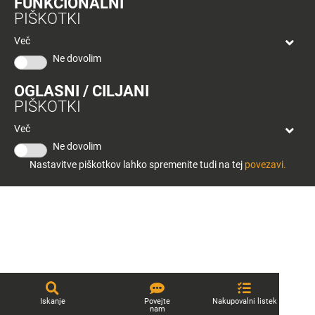
FUNKCIONALNI
bon
Tuš klub
PIŠKOTKI
Planeta
Tuš
Kontakt
Več
Celje
Ne dovolim
OGLASNI / CILJANI
PIŠKOTKI
Več
© 2026 Engrotuš d.o.o.
Pravno obvestilo
Politika zasebnosti
Piškotki
Ne dovolim
Produkcija:
Creatim
Nastavitve piškotkov lahko spremenite tudi na tej
povezavi.
Iskanje
Povejte
Nakupovalni listek
nam