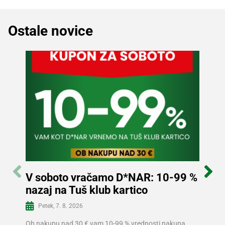
Ostale novice
V soboto vračamo D*NAR: 10-99 %
Sle
nazaj na Tuš klub kartico
in p
Več informacij
Petek, 7. 8. 2026
Sre
Ob nakupu nad 30 € vam 10-99 % vrednosti nakupa
V Tušu