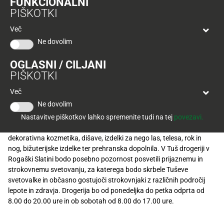
FUNKCIONALNI
Tuš
nohtov, prehranskih dopolnil in bižuterije.
PIŠKOTKI
klub
Ponudba
Hitri
velja
Več
nakup
O
do
Ne dovolim
Tuš
Tuš drogerija je v Tuš centru Rogaška Slatina zraven Tuš
30.
Trajno
klub
supermarketa, ki ga dopolnjuje s svojo specializirano ponudbo
9.
znižano
OGLASNI / CILJANI
kartici
drogerijskih izdelkov. Današnje odprtje nove poslovalnice, že četrte
2026
PIŠKOTKI
letos in skupaj 42., pomeni pomemben korak v smeri krepitve
Tuš
Tuš
prisotnosti Skupine Tuš v strateških dejavnostih in na strateških
Več
POGLEJTE IZDELKE
izdelki
klub
trgih ter utrditev pozicije 2. največjega ponudnika drogerijskih
Ne dovolim
potovanja
izdelkov v Sloveniji.
Novice
Nastavitve piškotkov lahko spremenite tudi na tej
povezavi.
Nova drogerija ponuja širok program drogerijskih izdelkov, kot so
Nagradne
dekorativna kozmetika, dišave, izdelki za nego las, telesa, rok in
igre
nog, bižuterijske izdelke ter prehranska dopolnila. V Tuš drogeriji v
Rogaški Slatini bodo posebno pozornost posvetili prijaznemu in
Dodatna
strokovnemu svetovanju, za katerega bodo skrbele Tuševe
ponudba
svetovalke in občasno gostujoči strokovnjaki z različnih področij
lepote in zdravja. Drogerija bo od ponedeljka do petka odprta od
Digitalni
8.00 do 20.00 ure in ob sobotah od 8.00 do 17.00 ure.
računi