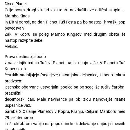
Disco Planet
Celje bosta drugi vikend v oktobru navdušili dve odlični skupini –
Mambo Kings
in Elitni odredi, na dan Planet Tuš Festa pa bo nastopil hrvaški pop
pevec Ivan
Zak. V Kopru se poleg Mambo Kingsov med drugim obeta še
nastop razvpite Seke
Aleksić.
Prava destinacija bodo
v naslednjih tednih Tuševi Planeti tudi za najmlajše. V Planetu Tuš
Koper se ob
četrtkih nadaljujejo Rayerjeve ustvarjalne delavnice, ki bodo tokrat
predvsem
jesensko obarvane, ustvarjalni pogled pa bo segel že tudi v čarobni
praznični
decembrski čas. Male navihance pa ob izidu najnovejše risane
uspešnice Jaz,
baraba 2 Oslarije Planetov v Kopru, Kranju, Celju in Mariboru med
29. septembrom
in 5. oktobrom vabijo na popoldansko izdelovanje najbolj smešnih
in zabavnih