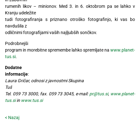
rumenih likov – minionov. Med 3. in 6. oktobrom pa se lahko v
Kranju udeležite
tudi fotografiranja s priznano otroško fotografinjo, ki vas bo
navdušila z
odličnimi fotografijami vaših najljubših sončkov.
Podrobnejši
program in morebitne spremembe lahko spremljate na
www.planet-
tus.si
.
Dodatne
informacije
:
Laura Gričar, odnosi z javnostmi Skupina
Tuš
Tel. 059 73 3000, fax. 059 73 3045, e-mail:
pr@tus.si
,
www.planet-
tus.si
in
www.tus.si
< Nazaj