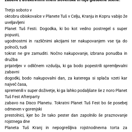
Recepti
Tretjo soboto v
oktobru obiskovalce v Planete Tuš v Celju, Kranju in Kopru vabijo že
uveljavljeni
Planet Tuš Festi. Dogodka, ki bo kot vedno postregel s super
popusti,
ugodnostmi in različnimi akcijami ter nakupovanjem vse tja do
polnoči, tudi
tokrat ne gre zamuditi. Nočno nakupovanje, izbrana ponudba in
družba
prijateljev v odličnem vzdušju, ki ga bodo popestrili spremljevalni
zabavni
dogodki, bodo nakupovalni dan, za katerega si splača vzeti kar
največ časa,
spremenili v super doživetje, ki ga lahko podaljšate še z noro Planet
Tuš Fest Afterparty
zabavo na Disco Planetu. Tokratni Planet Tuš Fest bo še posebej
odmeven v gorenjski
prestolnici, kjer bo že tako pester dan zapolnilo še praznovanje
rojstnega dne
Planeta Tuš Kranj in nepogrešljiva rojstnodnevna torta za