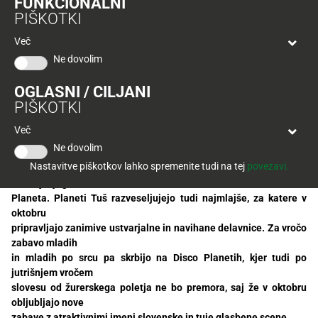
FUNKCIONALNI
Tuš
Nove zabave z atraktivnimi imeni slovenske in tuje
PIŠKOTKI
klub
Ponudba
glasbene scene v Disco Planetih
Hitri
velja
Več
nakup
O
do
Celje, Maribor, Koper, Kranj, Novo mesto, 26.
Ne dovolim
Tuš
30.
september
Trajno
klub
9.
znižano
OGLASNI / CILJANI
Tudi v oktobru Planeti Tuš vabijo z odlično ponudbo in pestrim
kartici
2026
PIŠKOTKI
dogajanjem, ki bo vrhunec v Celju, Kranju in Kopru tretjo
Tuš
oktobrsko soboto
Tuš
Več
POGLEJTE IZDELKE
izdelki
doseglo s Planet Tuš festi in zabavnim ugodnim nakupovanjem
klub
Ne dovolim
vse tja do polnoči,
potovanja
Novice
Nastavitve piškotkov lahko spremenite tudi na tej
povezavi.
v Kranju pa tudi torto velikanko ob praznovanju rojstnega dne
tamkajšnjega
Nagradne
Planeta. Planeti Tuš razveseljujejo tudi najmlajše, za katere v
igre
oktobru
pripravljajo zanimive ustvarjalne in navihane delavnice. Za vročo
Dodatna
zabavo mladih
ponudba
in mladih po srcu pa skrbijo na Disco Planetih, kjer tudi po
jutrišnjem vročem
Digitalni
slovesu od žurerskega poletja ne bo premora, saj že v oktobru
računi
obljubljajo nove
zabave z atraktivnimi imeni slovenske in tuje glasbene scene.