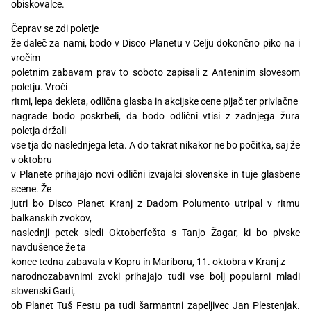
obiskovalce.
Čeprav se zdi poletje
že daleč za nami, bodo v Disco Planetu v Celju dokončno piko na i
vročim
poletnim zabavam prav to soboto zapisali z Anteninim slovesom
poletju. Vroči
ritmi, lepa dekleta, odlična glasba in akcijske cene pijač ter privlačne
nagrade bodo poskrbeli, da bodo odlični vtisi z zadnjega žura
poletja držali
vse tja do naslednjega leta. A do takrat nikakor ne bo počitka, saj že
v oktobru
v Planete prihajajo novi odlični izvajalci slovenske in tuje glasbene
scene. Že
jutri bo Disco Planet Kranj z Dadom Polumento utripal v ritmu
balkanskih zvokov,
naslednji petek sledi Oktoberfešta s Tanjo Žagar, ki bo pivske
navdušence že ta
konec tedna zabavala v Kopru in Mariboru, 11. oktobra v Kranj z
narodnozabavnimi zvoki prihajajo tudi vse bolj popularni mladi
slovenski Gadi,
ob Planet Tuš Festu pa tudi šarmantni zapeljivec Jan Plestenjak.