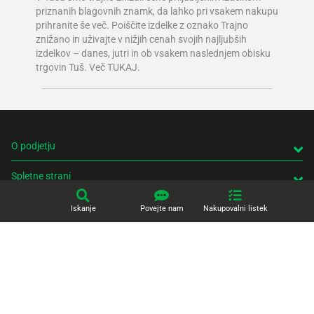
otrok 
priznanih blagovnih znamk, da lahko pri vsakem nakupu
dobrod
prihranite še več. Poiščite izdelke z oznako Trajno
– dane
znižano in uživajte v nižjih cenah svojih najljubših
– doži
izdelkov – danes, jutri in ob vsakem naslednjem obisku
trgovin Tuš. Več TUKAJ.
O podjetju
Spletne strani
Tuš klub
Iskanje
Povejte nam
Nakupovalni listek
Kontakt