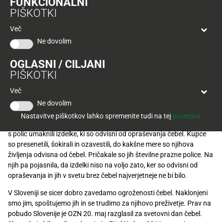
FUNKCIONALNI
Tuš
PIŠKOTKI
klub
Ponudba
Hitri
velja
Več
nakup
Čebele
so namreč zaslužne za opraševanje kar 70 % naše hrane.
O
do
Ne dovolim
Kljub temu, da smo odvisni od njih, pa jih še vedno ogrožamo in
Tuš
30.
Trajno
zmanjšujemo njihovo populacijo. Če bomo tako nadaljevali, na
klub
9.
znižano
OGLASNI / CILJANI
policah v trgovinah kmalu res ne bo več hrane. Svet brez
čebel
pa
kartici
2026
PIŠKOTKI
bo tako postal tudi svet brez nas.
Tuš
Tuš
Več
POGLEJTE IZDELKE
Na pobudo Rotaract Slovenija, v sodelovanju z oglaševalsko
izdelki
klub
agencijo New Moment, Čebelarsko zvezo Slovenije in Tuš-em, so se
Ne dovolim
potovanja
kupci v trgovini lahko prepričali, kakšno bi bilo življenje brez
čebel
.
Novice
Nastavitve piškotkov lahko spremenite tudi na tej
povezavi.
Na
svetovni
dan
čebel
, 20. maja, so v Tuš hipermarketu Planet Celje
s polic umaknili izdelke, ki so odvisni od opraševanja
čebel
. Kupce
Nagradne
so presenetili, šokirali in ozavestili, do kakšne mere so njihova
igre
življenja odvisna od
čebel
. Pričakale so jih številne prazne police. Na
njih pa pojasnila, da izdelki niso na voljo zato, ker so odvisni od
Dodatna
opraševanja in jih v svetu brez
čebel
najverjetneje ne bi bilo.
ponudba
V Sloveniji se sicer dobro zavedamo ogroženosti čebel. Naklonjeni
Digitalni
smo jim, spoštujemo jih in se trudimo za njihovo preživetje. Prav na
računi
pobudo Slovenije je OZ
N 20. maj razglasil za
svetovni
dan
čebel
.