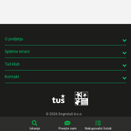
izdelk
trgovi
O podjetju
Spletne strani
Tuš klub
Kontakt
© 2026 Engrotuš d.o.o.
Pravno obvestilo
Politika zasebnosti
Piškotki
Produkcija:
Creatim
Iskanje
Povejte nam
Nakupovalni listek