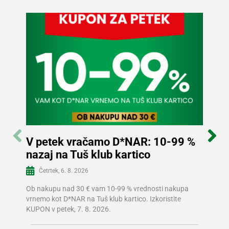
V petek vračamo D*NAR: 10-99 %
Sle
nazaj na Tuš klub kartico
in p
Več informacij
Četrtek, 6. 8. 2026
Sre
Ob nakupu nad 30 € vam 10-99 % vrednosti nakupa
V Tušu
vrnemo kot D*NAR na Tuš klub kartico. Izkoristite
prizna
KUPON v petek, 7. 8. 2026.
prihra
znižano