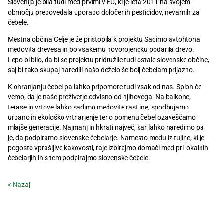
Slovenija je bila tudi med prvimi v EU, ki je leta 2011 na svojem
Recepti
območju prepovedala uporabo določenih pesticidov, nevarnih za
čebele
.
Mestna občina Celje je že pristopila k projektu Sadimo avtohtona
medovita drevesa in bo vsakemu novorojenčku podarila drevo.
Lepo bi bilo, da bi se projektu pridružile tudi ostale slovenske občine,
saj bi tako skupaj naredili našo deželo še bolj čebelam prijazno.
K ohranjanju
čebel
pa lahko pripomore tudi vsak od nas. Sploh če
vemo, da je naše preživetje odvisno od njihovega.
Na balkone,
terase in vrtove lahko sadimo medovite rastline, spodbujamo
urbano in ekološko vrtnarjenje ter o pomenu
čebel
ozaveščamo
mlajše generacije. Najmanj in hkrati največ, kar lahko naredimo pa
je, da podpiramo slovenske čebelarje. Namesto medu iz tujine, ki je
pogosto vprašljive kakovosti, raje izbirajmo domači med pri lokalnih
čebelarjih in s tem podpirajmo slovenske
čebele
.
< Nazaj