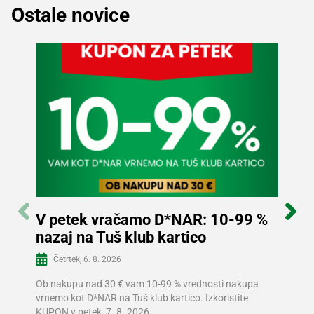
Ostale novice
V petek vračamo D*NAR: 10-99 %
Sle
nazaj na Tuš klub kartico
in p
Več informacij
Četrtek, 6. 8. 2026
Sre
Ob nakupu nad 30 € vam 10-99 % vrednosti nakupa
V Tušu
vrnemo kot D*NAR na Tuš klub kartico. Izkoristite
prizna
KUPON v petek, 7. 8. 2026.
prihra