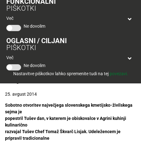
FUNKCIONALNI
Tuš
Udeležencem je pripravil tradicionalne
PIŠKOTKI
klub
Ponudba
slovenske dobrote, ki jim je vdahnil tudi noto
Hitri
velja
Več
nakup
sodobnosti.
O
do
Ne dovolim
Tuš
30.
Trajno
klub
9.
znižano
OGLASNI / CILJANI
kartici
2026
PIŠKOTKI
Slovenske dobrote na sejmu
Tuš
Tuš
Agra kuhal
Več
POGLEJTE IZDELKE
izdelki
klub
Ne dovolim
Tušev chef Tomaž Škvarč
potovanja
Novice
Nastavitve piškotkov lahko spremenite tudi na tej
povezavi.
Lisjak
Nagradne
igre
25. avgust 2014
Sobotno otvoritev največjega slovenskega kmetijsko-živilskega
Dodatna
sejma je
ponudba
popestril Tušev dan, v katerem je obiskovalce v Agrini kuhinji
kulinarično
Digitalni
razvajal Tušev Chef Tomaž Škvarč Lisjak. Udeležencem je
računi
pripravil tradicionalne