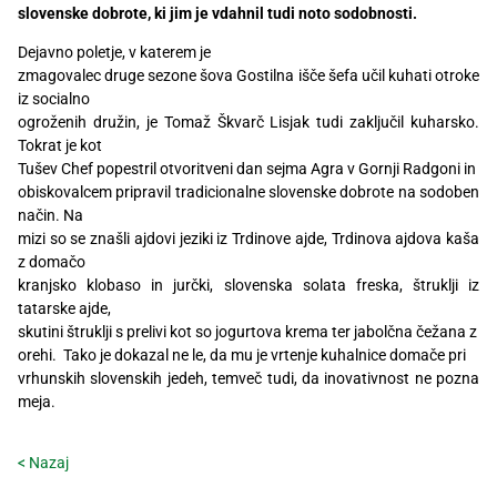
slovenske dobrote, ki jim je vdahnil tudi noto sodobnosti.
Recepti
Dejavno poletje, v katerem je
zmagovalec druge sezone šova Gostilna išče šefa učil kuhati otroke
iz socialno
ogroženih družin, je Tomaž Škvarč Lisjak tudi zaključil kuharsko.
Tokrat je kot
Tušev Chef popestril otvoritveni dan sejma Agra v Gornji Radgoni in
obiskovalcem pripravil tradicionalne slovenske dobrote na sodoben
način. Na
mizi so se znašli ajdovi jeziki iz Trdinove ajde, Trdinova ajdova kaša
z domačo
kranjsko klobaso in jurčki, slovenska solata freska, štruklji iz
tatarske ajde,
skutini štruklji s prelivi kot so jogurtova krema ter jabolčna čežana z
orehi. Tako je dokazal ne le, da mu je vrtenje kuhalnice domače pri
vrhunskih slovenskih jedeh, temveč tudi, da inovativnost ne pozna
meja.
< Nazaj