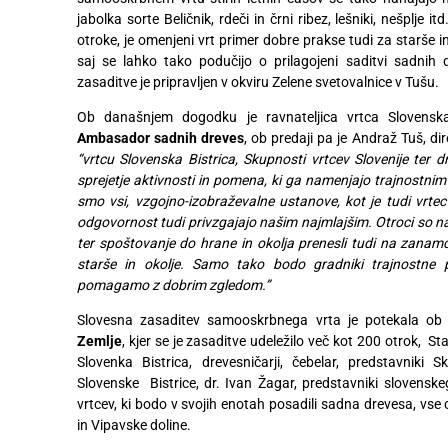
jabolka sorte Beličnik, rdeči in črni ribez, lešniki, nešplje 
Digitalni
otroke, je omenjeni vrt primer dobre prakse tudi za starše i
računi
saj se lahko tako podučijo o prilagojeni saditvi sadnih
zasaditve je pripravljen v okviru Zelene svetovalnice v Tušu.
Recepti
Ob današnjem dogodku je ravnateljica vrtca Slovenska 
Ambasador sadnih dreves
, ob predaji pa je Andraž Tuš, di
“vrtcu Slovenska Bistrica, Skupnosti vrtcev Slovenije ter 
sprejetje aktivnosti in pomena, ki ga namenjajo trajnostni
smo vsi, vzgojno-izobraževalne ustanove, kot je tudi vrte
odgovornost tudi privzgajajo našim najmlajšim. Otroci so na
ter spoštovanje do hrane in okolja prenesli tudi na zanamc
starše in okolje. Samo tako bodo gradniki trajnostne p
pomagamo z dobrim zgledom.”
Slovesna zasaditev samooskrbnega vrta je potekala o
Zemlje
, kjer se je zasaditve udeležilo več kot 200 otrok, St
Slovenka Bistrica, drevesničarji, čebelar, predstavniki 
Slovenske Bistrice, dr. Ivan Žagar, predstavniki slovenske
vrtcev, ki bodo v svojih enotah posadili sadna drevesa, vse 
in Vipavske doline.