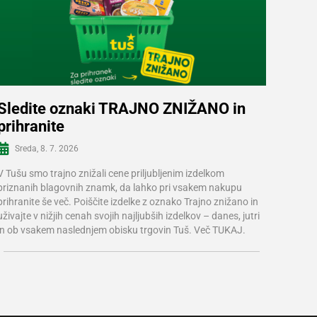
Sledite oznaki TRAJNO ZNIŽANO in
prihranite
Več informacij
Sreda, 8. 7. 2026
V Tušu smo trajno znižali cene priljubljenim izdelkom
priznanih blagovnih znamk, da lahko pri vsakem nakupu
prihranite še več. Poiščite izdelke z oznako Trajno znižano in
uživajte v nižjih cenah svojih najljubših izdelkov – danes, jutri
in ob vsakem naslednjem obisku trgovin Tuš. Več TUKAJ.