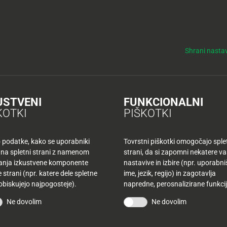
y
Tuš nepremičnine
NO
KUPONI
TUŠ KLUB
DELOVNI ČASI
Shrani nastav
 sadni vrt štirih letnih časov v okviru projekta Posadimo drevo
 štirih letnih časov v ok
USTVENI
FUNKCIONALNI
KOTKI
PIŠKOTKI
o podatke, kako se uporabniki
Tovrstni piškotki omogočajo sple
 na spletni strani z namenom
strani, da si zapomni nekatere v
šanja izkustvene komponente
nastavive in izbire (npr. uporabn
 strani (npr. katere dele spletne
ime, jezik, regijo) in zagotavlja
sadimo sadno drevo, v
 obiskujejo najpogosteje).
napredne, perosnalizirane funkcij
dil prva sadna drevesa.
Ne dovolim
Ne dovolim
ik posajenih pred vrtci
Slovenska Bistrica zasadili