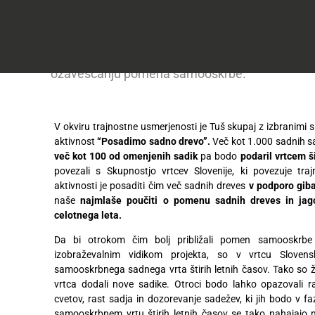
do
samooskrbni vrt štirih letnih časov in tako prika
50
Včlanitev
%
odpornih vrst sadja, prilagojenih našemu okolju
Akcijska
v
ugodneje
.
ponudba
pomenu sajenja sadnih dreves, podpori svetov
Tuš
klub
Ponudba
ozaveščanju pomena samooskrbe.
Hitri
velja
nakup
O
do
Tuš
30.
Trajno
V okviru trajnostne usmerjenosti je Tuš skupaj z izbranimi 
klub
9.
znižano
aktivnost
“Posadimo sadno drevo”.
Več kot 1.000 sadnih sad
kartici
2026
več kot 100 od omenjenih sadik
pa bodo
podaril vrtcem š
Tuš
povezali s Skupnostjo vrtcev Slovenije, ki povezuje tr
Tuš
POGLEJTE IZDELKE
izdelki
aktivnosti je posaditi čim več sadnih dreves
v podporo giba
klub
naše
najmlaše poučiti o pomenu sadnih dreves in jag
potovanja
Novice
celotnega leta.
Da bi otrokom čim bolj približali pomen samooskrbe 
Nagradne
izobraževalnim vidikom projekta, so v vrtcu Slovenska
igre
samooskrbnega sadnega vrta štirih letnih časov. Tako so 
vrtca dodali nove sadike. Otroci bodo lahko opazovali ra
Dodatna
cvetov, rast sadja in dozorevanje sadežev, ki jih bodo v faz
ponudba
samooskrbnem vrtu štirih letnih časov se tako nahajajo m