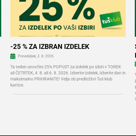
-25 % ZA IZBRAN IZDELEK
Ponedeljek, 3. 8. 2026
Več informacij
Ta teden unovčite 25% POPUST za izdelek po izbiri v TOREK
ali ČETRTEK, 4. 8. ali 6. 8. 2026. Izberite izdelek, izberite dan in
maksimalno PRIHRANITE! Velja ob predložitvi Tuš klub
kartice.