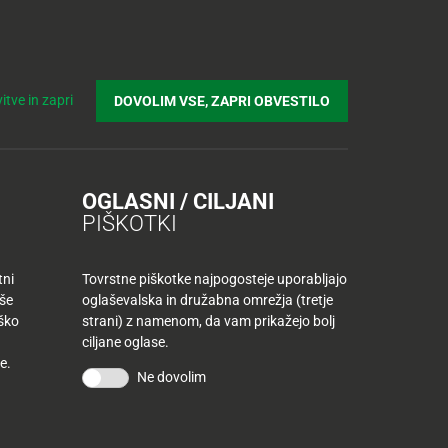
Prijavi se v Tuš klub profil
Včlani se v Tuš klub
Iskanje
Povejte
Nakupovalni
Spletni supermarket
itve in zapri
DOVOLIM VSE, ZAPRI OBVESTILO
nam
listek
viru projekta
OGLASNI / CILJANI
PIŠKOTKI
tni
Tovrstne piškotke najpogosteje uporabljajo
aše
oglaševalska in družabna omrežja (tretje
iško
strani) z namenom, da vam prikažejo bolj
ciljane oglase.
e.
Ne dovolim