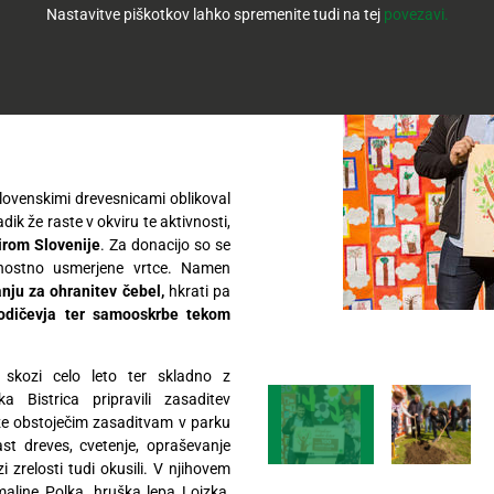
Nastavitve piškotkov lahko spremenite tudi na tej
povezavi.
zali sistem posaditve sadik
. Aktivnost je namenjena
nemu dnevu čebel ter
slovenskimi drevesnicami oblikoval
ik že raste v okviru te aktivnosti,
irom Slovenije
. Za donacijo so se
ajnostno usmerjene vrtce. Namen
nju za ohranitev čebel,
hkrati pa
odičevja
ter samooskrbe tekom
skozi celo leto ter skladno z
 Bistrica pripravili zasaditev
že obstoječim zasaditvam v parku
st dreves, cvetenje, opraševanje
i zrelosti tudi okusili. V njihovem
aline Polka, hruška lepa Lojzka,