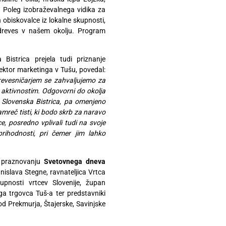
itd. Poleg izobraževalnega vidika za
n obiskovalce iz lokalne skupnosti,
 dreves v našem okolju. Program
Bistrica prejela tudi priznanje
rektor marketinga v Tušu, povedal:
drevesničarjem se zahvaljujemo za
m aktivnostim. Odgovorni do okolja
c Slovenska Bistrica, pa omenjeno
mreč tisti, ki bodo skrb za naravo
e, posredno vplivali tudi na svoje
rihodnosti, pri čemer jim lahko
b praznovanju
Svetovnega dneva
anislava Stegne, ravnateljica Vrtca
Skupnosti vrtcev Slovenije, župan
ga trgovca Tuš-a ter predstavniki
od Prekmurja, Štajerske, Savinjske