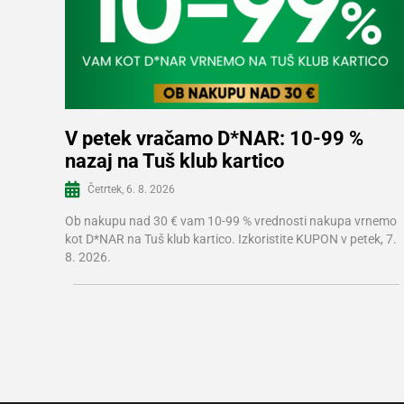
V petek vračamo D*NAR: 10-99 %
nazaj na Tuš klub kartico
Več informacij
Četrtek, 6. 8. 2026
Ob nakupu nad 30 € vam 10-99 % vrednosti nakupa vrnemo
kot D*NAR na Tuš klub kartico. Izkoristite KUPON v petek, 7.
8. 2026.