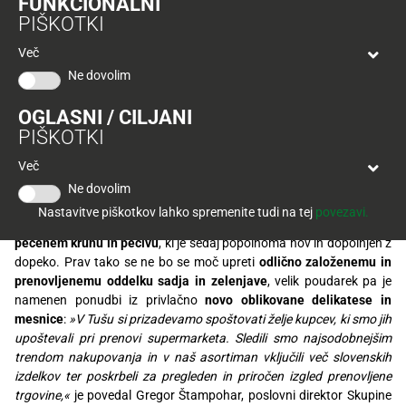
FUNKCIONALNI
Tuš
posebej je opazna je nova razporeditev vseh
PIŠKOTKI
klub
Ponudba
Hitri
oddelkov, urejenih po željah kupcev. Prav tako
velja
Več
nakup
O
prenova prinaša optimizacijo nakupne poti ter novo
do
Ne dovolim
Tuš
30.
ponudbo, s katero se v Tušu vsak dan trudijo ustreči
Trajno
klub
9.
znižano
OGLASNI / CILJANI
željam in potrebam številnih okoliških kupcev.
kartici
2026
PIŠKOTKI
Tuš
Tuš
Več
POGLEJTE IZDELKE
izdelki
klub
Najsodobnejšim nakupovalnim trendom prilagojen supermarket
Ne dovolim
potovanja
odlikuje
razširjena ponudba v vseh oddelkih ter nova linija svežih
Novice
Nastavitve piškotkov lahko spremenite tudi na tej
povezavi.
oddelkov
. Ob sprehodu med policami bo zadišalo po
sveže
pečenem kruhu in pecivu
, ki je sedaj popolnoma nov in dopolnjen z
Nagradne
dopeko. Prav tako se ne bo se moč upreti
odlično založenemu in
igre
prenovljenemu oddelku sadja in zelenjave
, velik poudarek pa je
namenen ponudbi iz privlačno
novo oblikovane delikatese in
Dodatna
mesnice
:
»V Tušu si prizadevamo spoštovati želje kupcev, ki smo jih
ponudba
upoštevali pri prenovi supermarketa. Sledili smo najsodobnejšim
trendom nakupovanja in v naš asortiman vključili več slovenskih
Digitalni
izdelkov ter poskrbeli za pregleden in priročen izgled prenovljene
računi
trgovine,«
je povedal Gregor Štampohar, poslovni direktor Skupine