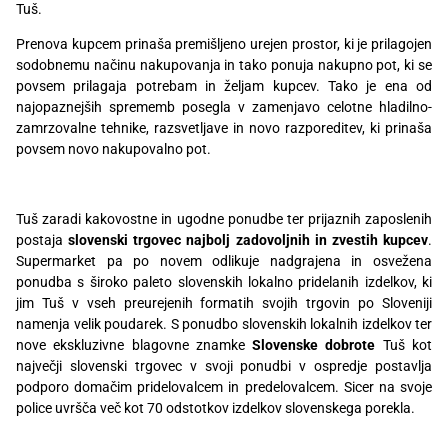
Tuš.
Recepti
Prenova kupcem prinaša premišljeno urejen prostor, ki je prilagojen
sodobnemu načinu nakupovanja in tako ponuja nakupno pot, ki se
povsem prilagaja potrebam in željam kupcev. Tako je ena od
najopaznejših sprememb posegla v zamenjavo celotne hladilno-
zamrzovalne tehnike, razsvetljave in novo razporeditev, ki prinaša
povsem novo nakupovalno pot.
Tuš zaradi kakovostne in ugodne ponudbe ter prijaznih zaposlenih
postaja
slovenski trgovec najbolj zadovoljnih in zvestih kupcev
.
Supermarket pa po novem odlikuje nadgrajena in osvežena
ponudba s široko paleto slovenskih lokalno pridelanih izdelkov, ki
jim Tuš v vseh preurejenih formatih svojih trgovin po Sloveniji
namenja velik poudarek. S ponudbo slovenskih lokalnih izdelkov ter
nove ekskluzivne blagovne znamke
Slovenske dobrote
Tuš kot
največji slovenski trgovec v svoji ponudbi v ospredje postavlja
podporo domačim pridelovalcem in predelovalcem. Sicer na svoje
police uvršča več kot 70 odstotkov izdelkov slovenskega porekla.