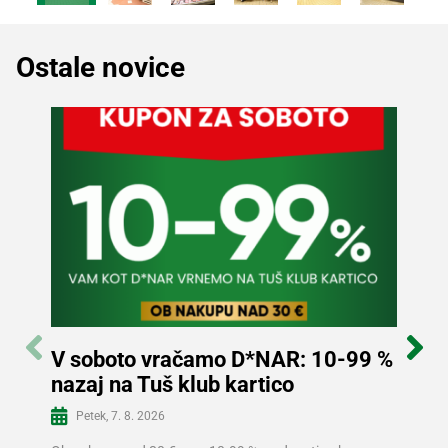
Ostale novice
V soboto vračamo D*NAR: 10-99 %
Sle
nazaj na Tuš klub kartico
in p
Več informacij
Petek, 7. 8. 2026
Sre