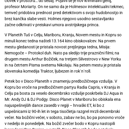
človek v prostoru… do sedaj. Pojavil se je nov kriminalni genij,
Recepti
profesor Moriarty. On ne samo da je Holmesov intelektualni tekmec,
temveč pridobiva prednost pred detektivom s svojo hudobnostjo in
brez kančka slabe vesti. Holmes njegovo usodno sestavljanko
začne odkrivati v preiskavi umora avstrijskega princa.
V Planetih Tuš v Celju, Mariboru, Kranju, Novem mestu in Kopru so
minuli konec tedna našteli 13.164 kino obiskovalcev. Na prvem
mestu gledanosti je pristala novost prejšnjega tedna, Misija:
Nemogoče – Protokol duh. Nato pa sledijo trije praznični filmi; na
drugem mestu Arthur Božiček, na tretjem Silvestrovo v New Yorku
in na četrtem Pisma svetemu Nikolaju. Na petem mestu je pristala
slovenska komedija Traktor, ljubezen in rok`n`roll.
Petek bo v Disco Planetih v znamenju predbožičnega vzdušja. V
Kopru bo vroče na predbožičnem partyu Radia Capris, v Kranju in
Celju pa bosta za veselo decembrsko vzdušje poskrbela DJ Aqua in
Mr. Andy DJ & DJ Podgy. Disco Planet v Mariboru bo obiskala ena
najuspešnejših dance zasedb v regiji – hrvaški ET, ki bo z
uspešnicami iz 90-ih let in tega tisočletja razgrel mrzli decembrski
večer. Na božični večer, v soboto, zabav ne bo, bo pa ponovno vroče
v nedeljo in ponedeljek. Na božič zvečer bodo v Kopru nastopili