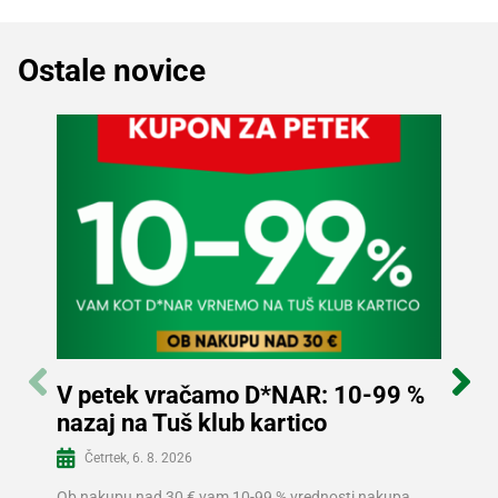
Ostale novice
V petek vračamo D*NAR: 10-99 %
Sle
nazaj na Tuš klub kartico
in p
Več informacij
Četrtek, 6. 8. 2026
Sre
Ob nakupu nad 30 € vam 10-99 % vrednosti nakupa
V Tušu