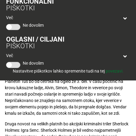
FUNKCIONALNI
Tuš
četrtkova novost Misija: Nemogoče – Protokol duh.
PIŠKOTKI
klub
Ponudba
Decembrsko vzdušje vlada tudi v Disco Planetih – v
Hitri
velja
Več
nakup
mariborskem bo v petek nastopila hrvaška dance
O
do
Ne dovolim
Tuš
zasedba ET, v koprskem pa v nedeljo zvečer Pop
30.
Trajno
klub
9.
Design. Planete Tuš je že obiskal Božiček, ki bo letos
znižano
OGLASNI / CILJANI
kartici
2026
PIŠKOTKI
v Tuševih trgovinah obdaril 20.000 otrok.
Tuš
Tuš
Več
POGLEJTE IZDELKE
izdelki
klub
Ne dovolim
potovanja
Leta 2007 je globalni fenomen mnogih generacij, imenovan Alvin in
Novice
Nastavitve piškotkov lahko spremenite tudi na tej
povezavi.
veverički, postal igrano-risani film s sodobnim komičnim izrazom. V
Planetih Tuš bo od četrtka na ogled že 3. del. V času počitnic na
Nagradne
krovu luksuzne ladje, Alvin, Simon, Theodore in veverice po svoji
igre
stari navadi počnejo oslarije in spremenijo ladjo v svoje igrišče.
Nepričakovano se znajdejo na samotnem otoku, kjer veverice v
Dodatna
svojem elementu pojejo in plešejo, da bi pregnale dolgčas. Vendar
ponudba
kmalu se izkaže, da samotni otok ni tako zapuščen, kot se zdi.
Digitalni
Druga novost na velikih platnih bo akcijski kriminalni triler Sherlock
računi
Holmes: Igra Senc. Sherlock Holmes je bil vedno najpametnejši