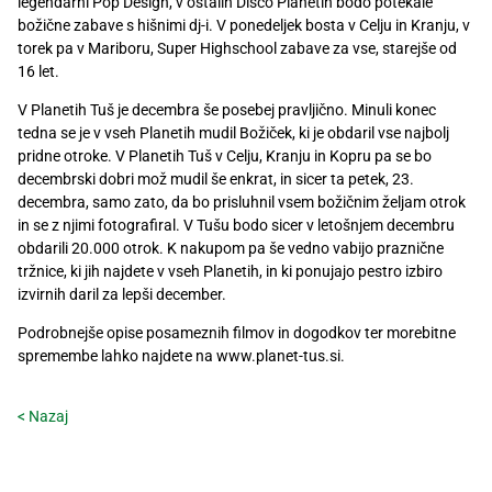
legendarni Pop Design, v ostalih Disco Planetih bodo potekale
božične zabave s hišnimi dj-i. V ponedeljek bosta v Celju in Kranju, v
torek pa v Mariboru, Super Highschool zabave za vse, starejše od
16 let.
V Planetih Tuš je decembra še posebej pravljično. Minuli konec
tedna se je v vseh Planetih mudil Božiček, ki je obdaril vse najbolj
pridne otroke. V Planetih Tuš v Celju, Kranju in Kopru pa se bo
decembrski dobri mož mudil še enkrat, in sicer ta petek, 23.
decembra, samo zato, da bo prisluhnil vsem božičnim željam otrok
in se z njimi fotografiral. V Tušu bodo sicer v letošnjem decembru
obdarili 20.000 otrok. K nakupom pa še vedno vabijo praznične
tržnice, ki jih najdete v vseh Planetih, in ki ponujajo pestro izbiro
izvirnih daril za lepši december.
Podrobnejše opise posameznih filmov in dogodkov ter morebitne
spremembe lahko najdete na www.planet-tus.si.
< Nazaj