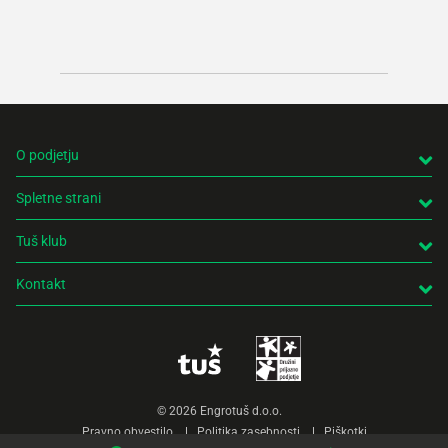
izdelk
trgovi
O podjetju
Spletne strani
Tuš klub
Kontakt
© 2026 Engrotuš d.o.o.
Pravno obvestilo
Politika zasebnosti
Piškotki