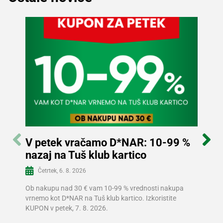
Recepti
V petek vračamo D*NAR: 10-99 %
Sle
nazaj na Tuš klub kartico
in p
Več informacij
Četrtek, 6. 8. 2026
Sre
Ob nakupu nad 30 € vam 10-99 % vrednosti nakupa
V Tušu
vrnemo kot D*NAR na Tuš klub kartico. Izkoristite
prizna
KUPON v petek, 7. 8. 2026.
prihra
znižano