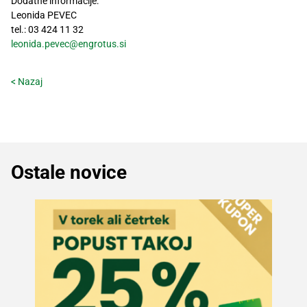
Dodatne informacije:
Recepti
Leonida PEVEC
tel.: 03 424 11 32
leonida.pevec@engrotus.si
< Nazaj
Ostale novice