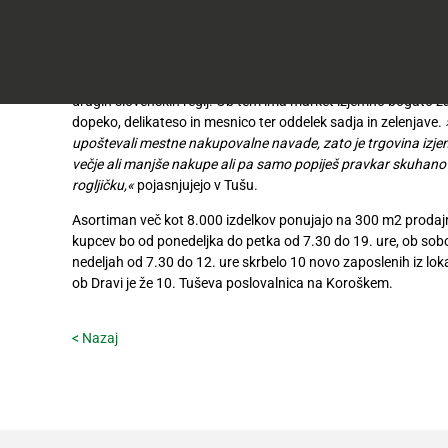
do
50
Včlanitev
%
Akcijska
v
V Tušu so svoj nov market razvili z mislijo na spoštovanje loka
ugodneje
.
ponudba
Tuš
njihove iniciative »Spoštujmo slovensko« na voljo tudi ponudb
klub
drugih slovenskih regij. Ob tem ima market izjemno bogato z
Ponudba
Hitri
dopeko, delikateso in mesnico ter oddelek sadja in zelenjave.
velja
nakup
O
upoštevali mestne nakupovalne navade, zato je trgovina izjem
do
Tuš
večje ali manjše nakupe ali pa samo popiješ pravkar skuhan
30.
Trajno
klub
rogljičku,«
pojasnjujejo v Tušu.
9.
znižano
kartici
2026
Asortiman več kot 8.000 izdelkov ponujajo na 300 m2 prodajn
Tuš
kupcev bo od ponedeljka do petka od 7.30 do 19. ure, ob sobo
Tuš
POGLEJTE IZDELKE
izdelki
nedeljah od 7.30 do 12. ure skrbelo 10 novo zaposlenih iz lok
klub
ob Dravi je že 10. Tuševa poslovalnica na Koroškem.
potovanja
Novice
< Nazaj
Nagradne
igre
Dodatna
ponudba