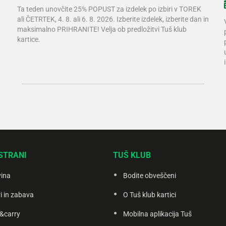
Ta teden unovčite 25% POPUST za izdelek po izbiri v TOREK
ali ČETRTEK, 4. 8. ali 6. 8. 2026. Izberite izdelek, izberite dan in
maksimalno PRIHRANITE! Velja ob predložitvi Tuš klub
kartice.
STRANI
TUŠ KLUB
vina
Bodite obveščeni
i in zabava
O Tuš klub kartici
&carry
Mobilna aplikacija Tuš