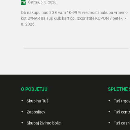
Četrtek, 6. 8. 2026
Ob nakupu nad 30 € vam 10-99 % vrednosti nakupa vrnemo
kot D*NAR na Tuš klub kartico. Izkoristite KUPON v petek, 7.
8. 2026.
O PODJETJU
SPLETNE 
Skupina Tuš
Tuš trgo
Zaposlitev
Tuš centr
Skupaj živimo bolje
Tuš cash