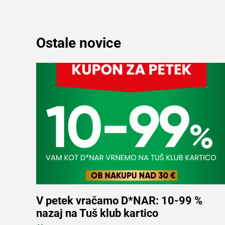
Digitalni
računi
Ostale novice
Recepti
V petek vračamo D*NAR: 10-99 %
nazaj na Tuš klub kartico
Več informacij