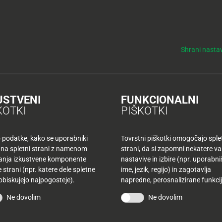
y
Tuš nepremičnine
NO
KUPONI
TUŠ KLUB
DELOVNI ČASI
Shrani nastav
ket v Radljah ob Dravi
ljah ob Dravi
USTVENI
FUNKCIONALNI
KOTKI
PIŠKOTKI
o podatke, kako se uporabniki
Tovrstni piškotki omogočajo sple
 na spletni strani z namenom
strani, da si zapomni nekatere v
 Tuš market. Poseben
šanja izkustvene komponente
nastavive in izbire (npr. uporabn
 strani (npr. katere dele spletne
ime, jezik, regijo) in zagotavlja
mestnem nakupovanju. Tako
 obiskujejo najpogosteje).
napredne, perosnalizirane funkcij
ali ob malici popili svežo
Ne dovolim
Ne dovolim
v pa je dobilo 10 novih