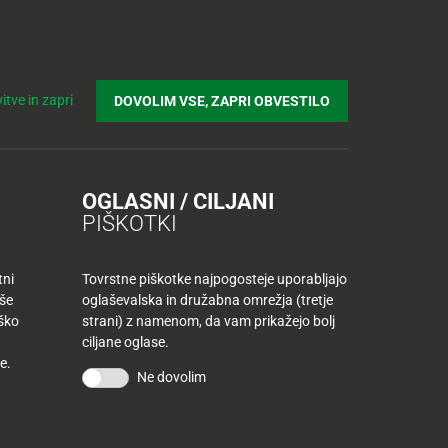
Prijavi se v Tuš klub profil
Včlani se v Tuš klub
Iskanje
Povejte
Nakupovalni
Spletni supermarket
itve in zapri
DOVOLIM VSE, ZAPRI OBVESTILO
nam
listek
OGLASNI / CILJANI
PIŠKOTKI
tni
Tovrstne piškotke najpogosteje uporabljajo
aše
oglaševalska in družabna omrežja (tretje
iško
strani) z namenom, da vam prikažejo bolj
ciljane oglase.
e.
Ne dovolim