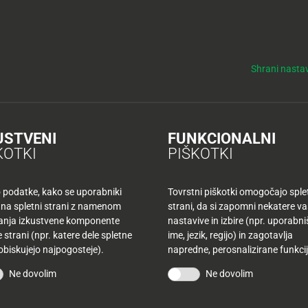
y
Tuš nepremičnine
NO
KUPONI
TUŠ KLUB
DELOVNI ČASI
Shrani nastav
ve Tuševe trgovine zrasel moderen supermarket Tuš
e trgovine zrasel moder
USTVENI
FUNKCIONALNI
KOTKI
PIŠKOTKI
o podatke, kako se uporabniki
Tovrstni piškotki omogočajo sple
 na spletni strani z namenom
strani, da si zapomni nekatere v
1990, leto dni po odprtju
šanja izkustvene komponente
nastavive in izbire (npr. uporabn
 strani (npr. katere dele spletne
ime, jezik, regijo) in zagotavlja
proti te, prve Tuševe
 obiskujejo najpogosteje).
napredne, perosnalizirane funkcij
nov moderen supermarket
Ne dovolim
Ne dovolim