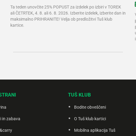
Ta teden unovčite 25% POPUST za izdelek po izbiri v TOREK
ali ČETRTEK, 4. 8. ali 6. 8. 2026. Izberite izdelek, izberite dan in
maksimalno PRIHRANITE! Velja ob predložitvi Tuš klub
kartice.
STRANI
TUŠ KLUB
vina
Bodite obveščeni
i in zabava
O Tuš klub kartici
&carry
Mobilna aplikacija Tuš