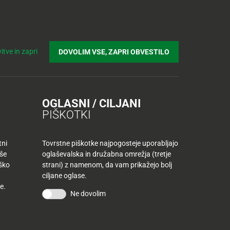
Prijavi se v Tuš klub profil
Včlani se v Tuš klub
Iskanje
Povejte
Nakupovalni
Spletni supermarket
itve in zapri
DOVOLIM VSE, ZAPRI OBVESTILO
nam
listek
en supermarket Tuš
OGLASNI / CILJANI
PIŠKOTKI
tni
Tovrstne piškotke najpogosteje uporabljajo
aše
oglaševalska in družabna omrežja (tretje
iško
strani) z namenom, da vam prikažejo bolj
ciljane oglase.
e.
Ne dovolim