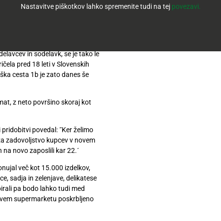
Nastavitve piškotkov lahko spremenite tudi na tej
povezavi.
i po odprtju prve trgovine v
 smo danes, v sredo 4. julija,
lavcev in sodelavk, se je tako le
ičela pred 18 leti v Slovenskih
ška cesta 1b je zato danes še
mat, z neto površino skoraj kot
 pridobitvi povedal: ˝Ker želimo
o za zadovoljstvo kupcev v novem
 na novo zaposlili kar 22.´
ujal več kot 15.000 izdelkov,
, sadja in zelenjave, delikatese
birali pa bodo lahko tudi med
v novem supermarketu poskrbljeno