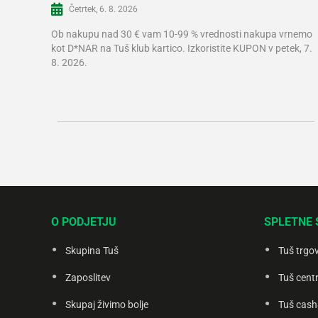
Četrtek, 6. 8. 2026
Ob nakupu nad 30 € vam 10-99 % vrednosti nakupa vrnemo
kot D*NAR na Tuš klub kartico. Izkoristite KUPON v petek, 7.
8. 2026.
O PODJETJU
SPLETNE 
Skupina Tuš
Tuš trgo
Zaposlitev
Tuš centr
Skupaj živimo bolje
Tuš cash