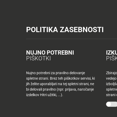
Tuš trgovine
Tuš drogerija
Tuš centri in zabava
Tuš cash&carr
KATALOGI IN REVIJE
AKTUAL
POLITIKA ZASEBNOSTI
Tuš trgovine
Novice
Sporočila za javnost
Nasproti pr
AKTUALNO
TUŠ
KLUB
Nasproti prve Tušev
Nazaj
NUJNO POTREBNI
IZK
Nazaj
PIŠKOTKI
PIŠ
Tuš
Torek, 3. 7. 2007
družina
Nujno potrebni za pravilno delovanje
Zbiraj
spletne strani. Brez teh piškotkov servisi, ki
vedejo
Tuš
Družba Engrotuš d.o.o. je bila ustanovljena leta 
jih želite uporabljati na tej spletni strani, ne
izbolj
10
klub
bi delovali pravilno (npr. prijava, naročanje
spletne
najljubših
prve trgovine v Slovenskih Konjicah. In prav nas
-50
izdelkov Hitri užitki, ...).
strani
izdelkov
trgovine, smo danes, v sredo 4. julija, odprli 
%
več
Tuš.
mesecev
Mojih
kupujete
10