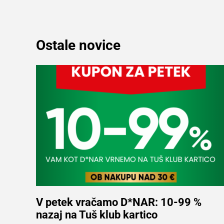
Ostale novice
V petek vračamo D*NAR: 10-99 %
nazaj na Tuš klub kartico
Več informacij