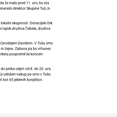
la že malo pred 11. uro, ko sta
neralni direktor Skupine Tuš, in
 lokalni skupnosti. Donacijski ček
ni tajnik društva Čebela, društva
 in čarodejem Davidom. V Tušu smo
ne in žejne. Zabava pa bo vrhunec
rketa pospremil še koncert
do petka odprt od 8. do 20. ure,
. Za udoben nakup pa smo v Tušu
č kot 65 jeklenih konjičkov.