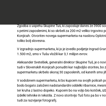
do
50
Družba Engrotuš d.o.o. je bila ustanovljena leta 1990, leto dn
Včlanitev
%
Akcijska
Slovenskih Konjicah. In prav nasproti te, prve Tuševe trgovine,
v
ugodneje
.
ponudba
odprli nov moderen supermarket Tuš.
Tuš
klub
Ponudba
Zgodba o uspehu Skupine Tuš, ki zaposluje danes že 3900 sode
Hitri
velja
s petimi zaposlenimi, ki so skrbeli za 200 m2 veliko trgovino pr
nakup
O
do
Konjicah. Otvoritev novega supermarketa na naslovu Oplotni
Tuš
30.
toliko bolj slovesna.
Trajno
klub
9.
znižano
kartici
2026
V izgradnjo supermarketa, ki jo je izvedlo podjetje Ingrad Gra
1.500 m2, smo v Tušu vložili kar 3,1 milijon evrov.
Tuš
Tuš
POGLEJTE IZDELKE
izdelki
Aleksander Svetelšek, generalni direktor Skupine Tuš, je o novi
klub
tudi v Slovenskih Konjicah ponuditi kar najboljšo storitev, b
potovanja
Novice
supermarketu skrbelo skoraj 30 zaposlenih, od katerih smo jih
V sodobnem supermarketu, ki bo kupcem na svojih policah pon
Nagradne
bodo bogato založeni nadstandardni oddelki ribarnice, mesnice
igre
ter kruha z lastno dopeko. Kupcem bo na voljo bio kotiček, iz
izdelki tehnike in tekstila. Z novo storitvijo Tuš foto pa bo 
Dodatna
tudi za razvijanje fotografij.
ponudba