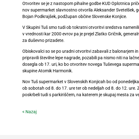
Otvoritev se je z nastopom pihalne godbe KUD Oplotnica priče
Digitalni
nov supermarket slavnostno otvorila Aleksander Svetelšek, ge
računi
Bojan Podkrajšek, podžupan občine Slovenske Konjice.
Recepti
V Skupini Tuš smo tudi ob tokratni otvoritvi sredstva namenili
v vrednosti kar 2000 evrov pa je prejel Zlatko Gričnik, general
za duševno prizadete.
Obiskovalci so se po uradni otvoritvi zabavali z balonarjem
pripravili številne lepe nagrade, pozabili pa nismo niti na lač
dosegla ob 17. uri, ko bo otvoritev novega Tuševega superma
skupine Atomik Harmonik.
Nov Tuš supermarket v Slovenskih Konjicah bo od ponedeljka 
ob sobotah od 8. do 17. ure ter ob nedeljah od 8. do 12. ure
poskrbeli tudi s parkiriščem, na katerem je skupaj mesta za ve
< Nazaj