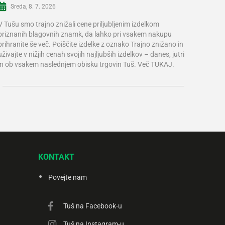
Sreda, 8. 7. 2026
V Tušu smo trajno znižali cene priljubljenim izdelkom
priznanih blagovnih znamk, da lahko pri vsakem nakupu
prihranite še več. Poiščite izdelke z oznako Trajno znižano in
uživajte v nižjih cenah svojih najljubših izdelkov – danes, jutri
in ob vsakem naslednjem obisku trgovin Tuš. Več TUKAJ.
KONTAKT
Povejte nam
Tuš na Facebook-u
Tuš na Instagram-u