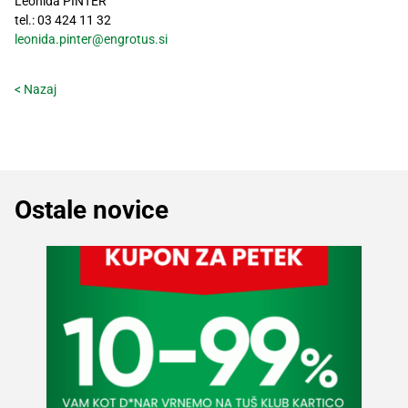
Leonida PINTER
tel.: 03 424 11 32
leonida.pinter@engrotus.si
< Nazaj
Ostale novice