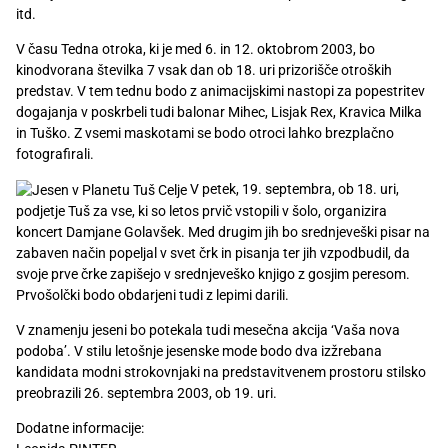
Recepti
itd.
V času Tedna otroka, ki je med 6. in 12. oktobrom 2003, bo
kinodvorana številka 7 vsak dan ob 18. uri prizorišče otroških
predstav. V tem tednu bodo z animacijskimi nastopi za popestritev
dogajanja v poskrbeli tudi balonar Mihec, Lisjak Rex, Kravica Milka
in Tuško. Z vsemi maskotami se bodo otroci lahko brezplačno
fotografirali.
V petek, 19. septembra, ob 18. uri,
podjetje Tuš za vse, ki so letos prvič vstopili v šolo, organizira
koncert Damjane Golavšek. Med drugim jih bo srednjeveški pisar na
zabaven način popeljal v svet črk in pisanja ter jih vzpodbudil, da
svoje prve črke zapišejo v srednjeveško knjigo z gosjim peresom.
Prvošolčki bodo obdarjeni tudi z lepimi darili.
V znamenju jeseni bo potekala tudi mesečna akcija ‘Vaša nova
podoba’. V stilu letošnje jesenske mode bodo dva izžrebana
kandidata modni strokovnjaki na predstavitvenem prostoru stilsko
preobrazili 26. septembra 2003, ob 19. uri.
Dodatne informacije: