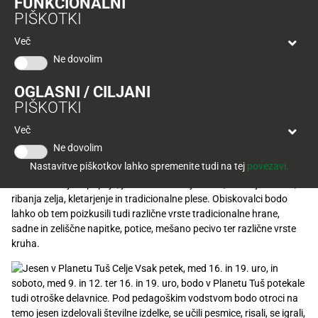
FUNKCIONALNI
Tuš
imenom Jesen v Planetu Tuš. Za obiskovalce bomo pripravili pravo
PIŠKOTKI
klub
Ponudba
‘jesensko’ tržnico, s predstavitvijo starih običajev, plesa ter pripravo
Hitri
velja
jedi in napitkov, številne otroške delavnice, obdaritev in koncert
Več
nakup
O
do
Damjane Golavšek za vse prvošolčke, teden otroških predstav,
Ne dovolim
Tuš
30.
številne animacije in akcijo ‘Vaša nova podoba’ v stilu letošnje
Trajno
klub
9.
jesenske mode.
znižano
OGLASNI / CILJANI
kartici
2026
PIŠKOTKI
Aktivi kmečkih žena iz Laškega, Vitanja in Šmarja pri Jelšah,
Tuš
Društvo vinogradnikov in kletarjev Trta, prav tako iz Šmarja pri
Tuš
Več
POGLEJTE IZDELKE
izdelki
Jelšah ter folklorni skupini iz Šentjurja in Kompolja bodo v času
klub
Ne dovolim
jesenskega dogajanja ob petkih, med 15. in 19. uro, in sobotah, med
potovanja
Novice
Nastavitve piškotkov lahko spremenite tudi na tej
povezavi.
10. in 14. uro, predstavili številne stare običaje priprave hrane,
izdelave cvetja iz papirja, jesensko luščenje fižola, čiščenje koruze,
Nagradne
ribanja zelja, kletarjenje in tradicionalne plese. Obiskovalci bodo
igre
lahko ob tem poizkusili tudi različne vrste tradicionalne hrane,
sadne in zeliščne napitke, potice, mešano pecivo ter različne vrste
Dodatna
kruha.
ponudba
Vsak petek, med 16. in 19. uro, in
Digitalni
soboto, med 9. in 12. ter 16. in 19. uro, bodo v Planetu Tuš potekale
računi
tudi otroške delavnice. Pod pedagoškim vodstvom bodo otroci na
temo jesen izdelovali številne izdelke, se učili pesmice, risali, se igrali,