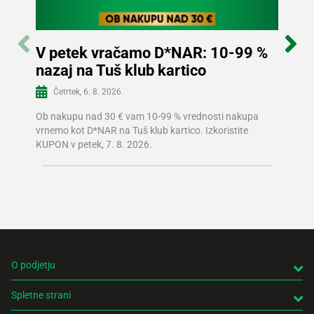
V petek vračamo D*NAR: 10-99 %
-25
nazaj na Tuš klub kartico
Po
Več informacij
Četrtek, 6. 8. 2026
Ta ted
TOREK a
Ob nakupu nad 30 € vam 10-99 % vrednosti nakupa
izberi
vrnemo kot D*NAR na Tuš klub kartico. Izkoristite
predlož
KUPON v petek, 7. 8. 2026.
O podjetju
Spletne strani