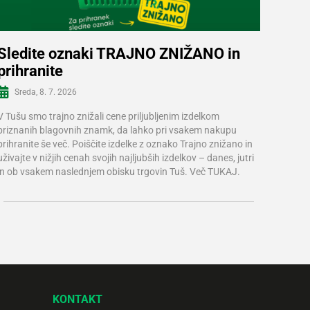
Sledite oznaki TRAJNO ZNIŽANO in
prihranite
Več informacij
Sreda, 8. 7. 2026
V Tušu smo trajno znižali cene priljubljenim izdelkom
priznanih blagovnih znamk, da lahko pri vsakem nakupu
prihranite še več. Poiščite izdelke z oznako Trajno znižano in
uživajte v nižjih cenah svojih najljubših izdelkov – danes, jutri
in ob vsakem naslednjem obisku trgovin Tuš. Več TUKAJ.
KONTAKT