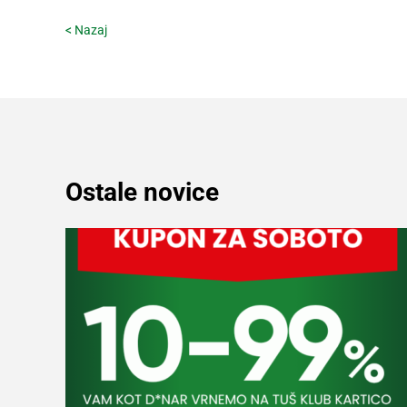
Digitalni
< Nazaj
računi
Recepti
Ostale novice