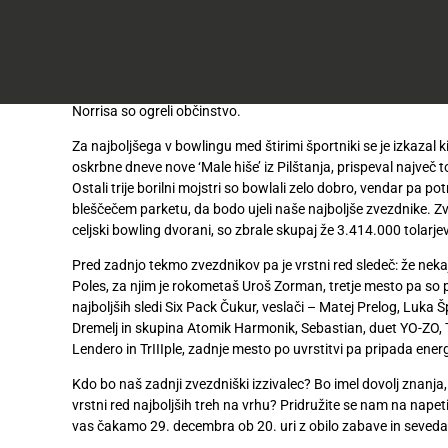
do
Tokra
50
odvil predzadnji boj za pokal bowlinga zvezd. Od končnega fin
Včlanitev
%
mesec. Podelili ga bomo skupaj z Radiem Fantasy v začetku n
Akcijska
v
ugodneje
.
bowlingu pomerili kar štirje naši uspešni športniki. Z nami so b
ponudba
Tuš
Barada, Uroš Urleb, Aleš Zemljič in Nuša Rajhar. S svojimi gibi
klub
Ponudba
Norrisa so ogreli občinstvo.
Hitri
velja
nakup
O
do
Za najboljšega v bowlingu med štirimi športniki se je izkazal ki
Tuš
30.
oskrbne dneve nove ‘Male hiše’ iz Pilštanja, prispeval največ t
Trajno
klub
9.
Ostali trije borilni mojstri so bowlali zelo dobro, vendar pa po
znižano
kartici
2026
bleščečem parketu, da bodo ujeli naše najboljše zvezdnike. Zv
celjski bowling dvorani, so zbrale skupaj že 3.414.000 tolarjev
Tuš
Tuš
POGLEJTE IZDELKE
izdelki
Pred zadnjo tekmo zvezdnikov pa je vrstni red sledeč: že nek
klub
Poles, za njim je rokometaš Uroš Zorman, tretje mesto pa so pre
potovanja
Novice
najboljših sledi Six Pack Čukur, veslači – Matej Prelog, Luka 
Dremelj in skupina Atomik Harmonik, Sebastian, duet YO-ZO,
Nagradne
Lendero in TrIIIple, zadnje mesto po uvrstitvi pa pripada energ
igre
Kdo bo naš zadnji zvezdniški izzivalec? Bo imel dovolj znanja,
vrstni red najboljših treh na vrhu? Pridružite se nam na nape
Dodatna
vas čakamo 29. decembra ob 20. uri z obilo zabave in seved
ponudba