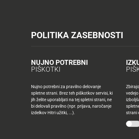
Tuš trgovine
Tuš drogerija
Tuš centri in zabava
Tuš cash&carr
KATALOGI IN REVIJE
AKTUAL
POLITIKA ZASEBNOSTI
Tuš trgovine
Novice
Sporočila za javnost
Ful kontakt 
AKTUALNO
TUŠ
KLUB
Ful kontakt je s kegl
Nazaj
NUJNO POTREBNI
IZK
Nazaj
PIŠKOTKI
PIŠ
Tuš
Četrtek, 15. 12. 2005
družina
Nujno potrebni za pravilno delovanje
Zbiraj
spletne strani. Brez teh piškotkov servisi, ki
vedejo
Tuš
Tokrat se je v Celjskem Planetu Tuš odvil predz
jih želite uporabljati na tej spletni strani, ne
izbolj
10
klub
bi delovali pravilno (npr. prijava, naročanje
spletne
najljubših
zvezd. Od končnega finala nas tako loči le še sl
-50
izdelkov Hitri užitki, ...).
strani
izdelkov
bomo skupaj z Radiem Fantasy v začetku nasle
%
več
mesecev
Mojih
kupujete
10