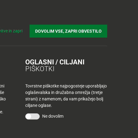
Prijavi se v Tuš klub profil
Včlani se v Tuš klub
Iskanje
Povejte
Nakupovalni
Spletni supermarket
itve in zapri
DOVOLIM VSE, ZAPRI OBVESTILO
nam
listek
roš Urlep
OGLASNI / CILJANI
PIŠKOTKI
tni
Tovrstne piškotke najpogosteje uporabljajo
aše
oglaševalska in družabna omrežja (tretje
iško
strani) z namenom, da vam prikažejo bolj
ciljane oglase.
e.
Ne dovolim