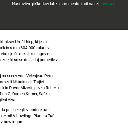
t se je v Celjskem Planetu Tuš
Nastavitve piškotkov lahko spremenite tudi na tej
povezavi.
ala nas tako loči le še slab
aslednjega leta. Včeraj pa so se v
ili energični kikbokserji, Tomaž
 v stilu Brucea Leeja in Chucka
kbokser Uroš Urlep, ki je za
očk in s tem 304.000 tolarjev.
trebujejo še nekaj treningov na
ezde, ki so se do sedaj pomerile v
.
aj mesecev vodi Velenjčan Peter
vzeli kikbokserji. Trojici
Špik in Davor Mizerit, pevka Rebeka
 Tina G, Domen Kumer, Saška
ični Alya.
 da poleg kegljev podere tudi
ti tekmi! V bowlingu Planeta Tuš
a z bowlingom!