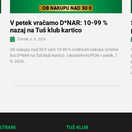
V petek vračamo D*NAR: 10-99 %
nazaj na Tuš klub kartico
Več informacij
Četrtek, 6. 8. 2026
Ob nakupu nad 30 € vam 10-99 % vrednosti nakupa vrnemo
.
kot D*NAR na Tuš klub kartico. Izkoristite KUPON v petek, 7.
8. 2026.
STRANI
TUŠ KLUB