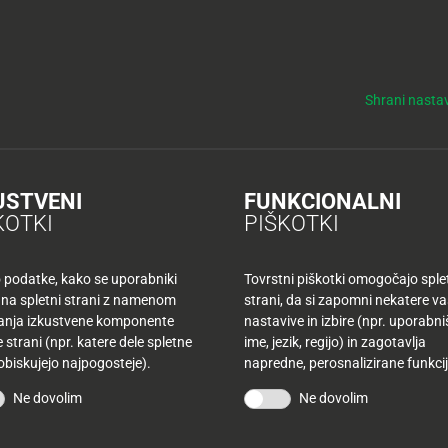
y
Tuš nepremičnine
NO
KUPONI
TUŠ KLUB
DELOVNI ČASI
Shrani nastav
je s keglji vzpostavil kikbokser Uroš Urlep
ji vzpostavil kikbokser U
USTVENI
FUNKCIONALNI
KOTKI
PIŠKOTKI
o podatke, kako se uporabniki
Tovrstni piškotki omogočajo sple
 na spletni strani z namenom
strani, da si zapomni nekatere v
adnji boj za pokal bowlinga
šanja izkustvene komponente
nastavive in izbire (npr. uporabn
 strani (npr. katere dele spletne
ime, jezik, regijo) in zagotavlja
ab mesec. Podelili ga
 obiskujejo najpogosteje).
napredne, perosnalizirane funkcij
dnjega leta.
Ne dovolim
Ne dovolim