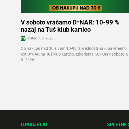
V soboto vračamo D*NAR: 10-99 %
nazaj na Tuš klub kartico
Več informacij
Petek, 7. 8. 2026
Ob nakupu nad 30 € vam 10-99 % vrednosti nakupa vrnemo
kot D*NAR na Tuš klub kartico. Izkoristite KUPON v soboto, 8
8. 2026.
O PODJETJU
SPLETNE 