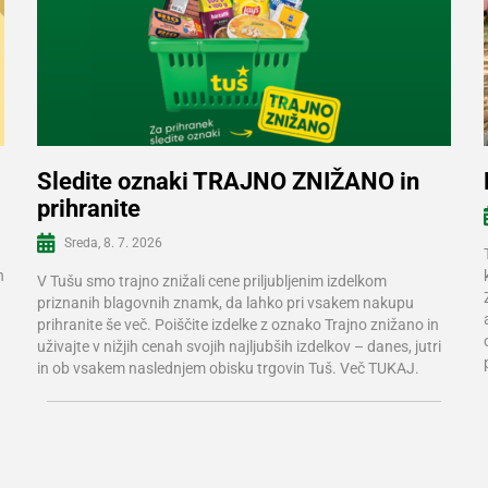
Sledite oznaki TRAJNO ZNIŽANO in
prihranite
Več informacij
Sreda, 8. 7. 2026
n
V Tušu smo trajno znižali cene priljubljenim izdelkom
priznanih blagovnih znamk, da lahko pri vsakem nakupu
prihranite še več. Poiščite izdelke z oznako Trajno znižano in
uživajte v nižjih cenah svojih najljubših izdelkov – danes, jutri
in ob vsakem naslednjem obisku trgovin Tuš. Več TUKAJ.