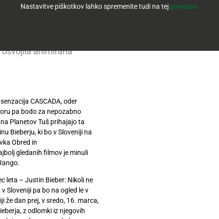
Nastavitve piškotkov lahko spremenite tudi na tej
povezavi.
ieberju, ki bo v Sloveniji
 Kako veš, grozljivka
 Prvo mesto lestvice
 osvojila animirana
e senzacija CASCADA, oder
iboru pa bodo za nepozabno
na Planetov Tuš prihajajo ta
u Bieberju, ki bo v Sloveniji na
ivka Obred in
bolj gledanih filmov je minuli
 Rango.
leta – Justin Bieber: Nikoli ne
 v Sloveniji pa bo na ogled le v
i že dan prej, v sredo, 16. marca,
eberja, z odlomki iz njegovih