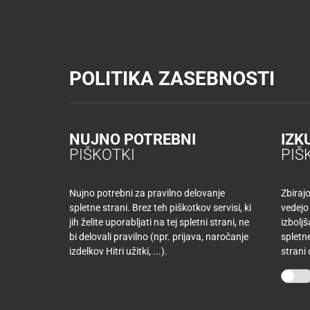
Tuš trgovine
Tuš drogerija
Tuš centri in zabava
Tuš cash&carr
KATALOGI IN REVIJE
AKTUAL
POLITIKA ZASEBNOSTI
Tuš trgovine
Novice
Sporočila za javnost
Cascada v K
AKTUALNO
TUŠ
KLUB
Cascada v Kopru, Co
Nazaj
NUJNO POTREBNI
IZK
Nazaj
PIŠKOTKI
PIŠ
Planetu Tuš
Tuš
družina
Nujno potrebni za pravilno delovanje
Zbiraj
spletne strani. Brez teh piškotkov servisi, ki
vedejo
Nedelja, 13. 3. 2011
Tuš
jih želite uporabljati na tej spletni strani, ne
izbolj
10
klub
bi delovali pravilno (npr. prijava, naročanje
spletne
najljubših
-50
V disco Planeta Tuš Koper prihaja ta petek ne
izdelkov Hitri užitki, ...).
strani
izdelkov
%
CASCADA, oder celjskega Planeta bo ogrela hrv
več
mesecev
Mariboru pa bodo za nepozabno zabavo poskrb
Mojih
kupujete
Kings. Na filmska platna Planetov Tuš prihajajo 
10