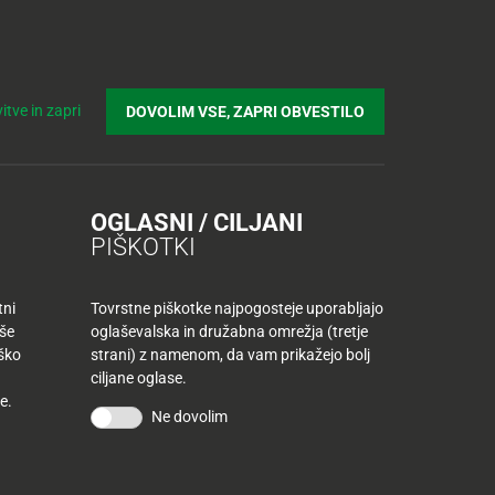
Prijavi se v Tuš klub profil
Včlani se v Tuš klub
Iskanje
Povejte
Nakupovalni
Spletni supermarket
itve in zapri
DOVOLIM VSE, ZAPRI OBVESTILO
nam
listek
Kings v mariborskemu
OGLASNI / CILJANI
PIŠKOTKI
tni
Tovrstne piškotke najpogosteje uporabljajo
aše
oglaševalska in družabna omrežja (tretje
iško
strani) z namenom, da vam prikažejo bolj
ciljane oglase.
e.
Ne dovolim