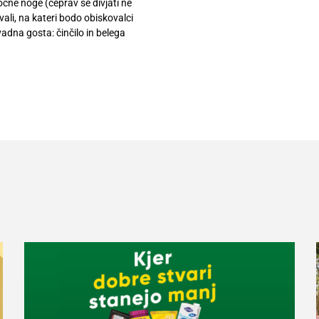
kočne noge (čeprav se divjati ne
vali, na kateri bodo obiskovalci
vadna gosta: činčilo in belega