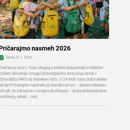
Pričarajmo nasmeh 2026
Sreda, 8. 7. 2026
Več informacij
Tudi letos smo v Tušu skupaj z našimi dobavitelji in Rdečim
križem Slovenije omogočili brezplačno letovanje otrok v
Zdravilišču RKS na Debelem rtiču. V 24 letih naše dobrodelne
akcije Pričarajmo nasmeh so številni otroci – danes nekateri
od njih že odrasli in s svojimi družinami – doživeli brezskrbne
počitnice, stkali …
Več