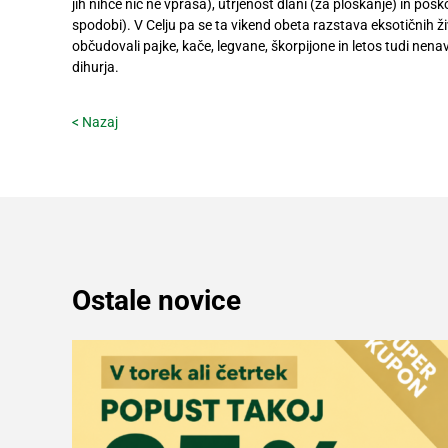
jih nihče nič ne vpraša), utrjenost dlani (za ploskanje) in pos
spodobi). V Celju pa se ta vikend obeta razstava eksotičnih ži
občudovali pajke, kače, legvane, škorpijone in letos tudi nena
dihurja.
< Nazaj
Ostale novice