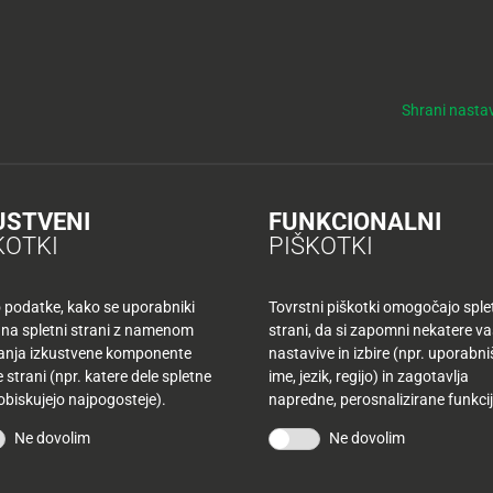
y
Tuš nepremičnine
NO
KUPONI
TUŠ KLUB
DELOVNI ČASI
Shrani nastav
opru, Colonia v Celju in Mambo Kings v mariborskemu Planetu Tuš
lonia v Celju in Mambo 
USTVENI
FUNKCIONALNI
KOTKI
PIŠKOTKI
o podatke, kako se uporabniki
Tovrstni piškotki omogočajo sple
 na spletni strani z namenom
strani, da si zapomni nekatere v
šanja izkustvene komponente
nastavive in izbire (npr. uporabn
 strani (npr. katere dele spletne
ime, jezik, regijo) in zagotavlja
pozabna dance senzacija
 obiskujejo najpogosteje).
napredne, perosnalizirane funkcij
aška skupina Colonia, v
Ne dovolim
Ne dovolim
eli člani skupine Mambo
ta četrtek glasbeni