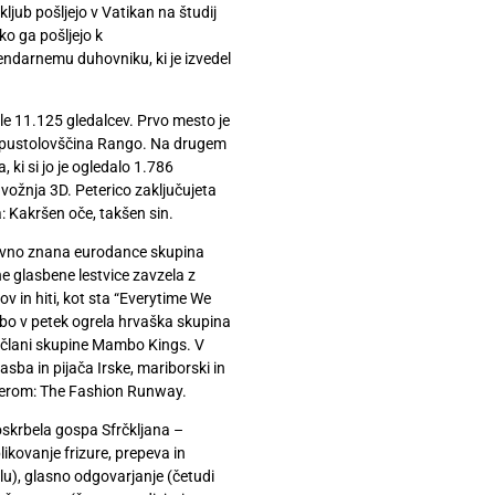
jub pošljejo v Vatikan na študij
ko ga pošljejo k
darnemu duhovniku, ki je izvedel
le 11.125 gledalcev. Prvo mesto je
ka pustolovščina Rango. Na drugem
ki si jo je ogledalo 1.786
a vožnja 3D. Peterico zaključujeta
: Kakršen oče, takšen sin.
tovno znana eurodance skupina
ne glasbene lestvice zavzela z
 in hiti, kot sta “Everytime We
 bo v petek ogrela hrvaška skupina
 člani skupine Mambo Kings. V
sba in pijača Irske, mariborski in
ečerom: The Fashion Runway.
oskrbela gospa Sfrčkljana –
likovanje frizure, prepeva in
u), glasno odgovarjanje (četudi