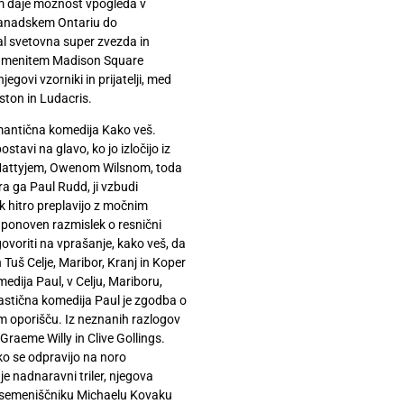
m daje možnost vpogleda v
 kanadskem Ontariu do
al svetovna super zvezda in
namenitem Madison Square
govi vzorniki in prijatelji, med
ton in Ludacris.
romantična komedija Kako veš.
ostavi na glavo, ko jo izločijo iz
m Mattyjem, Owenom Wilsnom, toda
 ga Paul Rudd, ji vzbudi
 hitro preplavijo z močnim
v ponoven razmislek o resnični
dgovoriti na vprašanje, kako veš, da
h Tuš Celje, Maribor, Kranj in Koper
dija Paul, v Celju, Mariboru,
stična komedija Paul je zgodba o
kem oporišču. Iz neznanih razlogov
Graeme Willy in Clive Gollings.
ko se odpravijo na noro
e nadnaravni triler, njegova
o semeniščniku Michaelu Kovaku