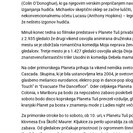
(Colin O’Donoghue), ki ga njegovim verskim prepričanjem navkl
izganjanja hudiča. Michaelov skeptični oklep se začne luščiti, 
nekonvencionalnemu očetu Lucasu (Anthony Hopkins) – legen
že nešteto izgonov hudiča.
Minuli konec tedna so filmske predstave v Planete Tuš privabi
z 2.935 gledalci že drugi vikend osvojila animirana družins
mestu se je obdržala romantična komedija Moja neprava žena, 
gledalcev. Tretje mesto je s 1.427 gledalci osvojila akcija Divj
znanstvenofantastični triler Usodni in komedija Debela mama
Na oder primorskega Planeta prihaja ta vikend nemška sve
Cascada. Skupina, ki je bila ustanovljena leta 2004, je svetov
glasbeno mešanico eurodance, elektro pop in dance-pop slogov
Touch” in “Evacuate The Dancefloor”. Oder celjskega Planeta
Colonia, v Mariboru pa bodo za nepozabno zabavo poskrbeli
soboto bodo disco koprskega Planeta Tuš prevzeli vzdušje, gla
kranjski Planet pa bosta v znamenju mode z Ladies night v
Za primorske otroke bo to soboto, ob 10. uri, v Planetu Tuš p
klovnesa Eva Škofič Maurer. Kljukice za perilo uporablja za ob
zabava. Od gledalcev pričakuje prisotnost (v ogromnem števil