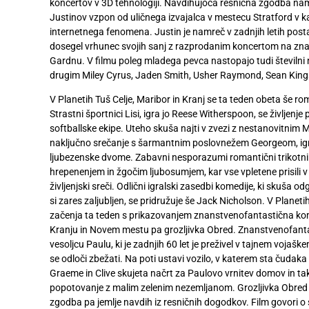
koncertov v 3D tehnologiji. Navdihujoča resnična zgodba na
Digitalni
Justinov vzpon od uličnega izvajalca v mestecu Stratford v
računi
internetnega fenomena. Justin je namreč v zadnjih letih post
dosegel vrhunec svojih sanj z razprodanim koncertom na z
Recepti
Gardnu. V filmu poleg mladega pevca nastopajo tudi številni nje
drugim Miley Cyrus, Jaden Smith, Usher Raymond, Sean Kings
V Planetih Tuš Celje, Maribor in Kranj se ta teden obeta še 
Strastni športnici Lisi, igra jo Reese Witherspoon, se življenje p
softballske ekipe. Uteho skuša najti v zvezi z nestanovitni
naključno srečanje s šarmantnim poslovnežem Georgeom, igra
ljubezenske dvome. Zabavni nesporazumi romantični trikotnik
hrepenenjem in žgočim ljubosumjem, kar vse vpletene prisili 
življenjski sreči. Odlični igralski zasedbi komedije, ki skuša o
si zares zaljubljen, se pridružuje še Jack Nicholson. V Planeti
začenja ta teden s prikazovanjem znanstvenofantastična kome
Kranju in Novem mestu pa grozljivka Obred. Znanstvenofanta
vesoljcu Paulu, ki je zadnjih 60 let je preživel v tajnem vojaš
se odloči zbežati. Na poti ustavi vozilo, v katerem sta čudaka 
Graeme in Clive skujeta načrt za Paulovo vrnitev domov in ta
popotovanje z malim zelenim nezemljanom. Grozljivka Obred j
zgodba pa jemlje navdih iz resničnih dogodkov. Film govori 