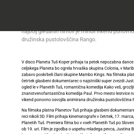
do
dokumentarec o najstniški super zvezdi Justinu B
50
Včlanitev
%
na ogled le v Planetih Tuš, romantična komedija
Akcijska
v
ugodneje
.
ponudba
Obred in znanstvenofantastična komedija Paul.
Tuš
klub
Ponudba
najbolj gledanih filmov je minuli vikend ponovno
Hitri
velja
družinska pustolovščina Rango.
nakup
O
do
Tuš
30.
Trajno
klub
9.
znižano
kartici
2026
V disco Planeta Tuš Koper prihaja ta petek nepozabna danc
celjskega Planeta bo ogrela hrvaška skupina Colonia, v Mar
Tuš
Tuš
zabavo poskrbeli člani skupine Mambo Kings. Na filmska plat
POGLEJTE IZDELKE
izdelki
klub
četrtek glasbeni dokumentarec o najstniški super zvezdi Justin
potovanja
ogled le v Planetih Tuš, romantična komedija Kako veš, grozlj
Novice
znanstvenofantastična komedija Paul. Prvo mesto lestvice naj
vikend ponovno osvojila animirana družinska pustolovščina
Nagradne
igre
Na filmska platna Planetov Tuš prihaja glasbeni dokumentarec 
reci nikoli 3D. Film prihaja kinematografe v četrtek, 17. marca,
Dodatna
Planetih Tuš. Premiera filma bo v vseh Planetih Tuš po Slovenij
ponudba
ob 19. uri. Film je zgodba o uspehu mladega pevca, Justina Bi