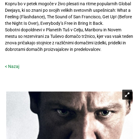
Kopru bo v petek mogoče v živo plesati na ritme popularnih Global
Deejays, ki so znani po svojih velikih svetovnih uspešnicah: What a
Feeling (Flashdance), The Sound of San Francisco, Get Up! (Before
the Night Is Over), Everybody’s Free in Bring It Back.
Sobotni dopoldnevi v Planetih Tuš v Celju, Mariboru in Novem
mestu so rezervirani za Tuševo domačo tržnico, kjer vas vsak teden
znova pričakajo stojnice z različnimi domačimi izdelki, pridelki in
dobrotami domačih proizvajalcev in predelovalcev.
< Nazaj