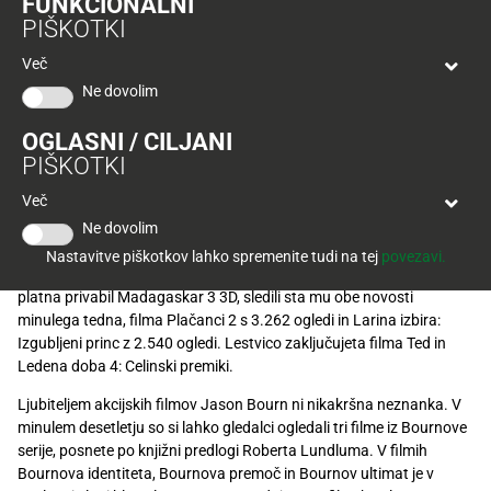
FUNKCIONALNI
Tuš
vročini v Planetih Tuš že pripravljajo program za
PIŠKOTKI
klub
Ponudba
Hitri
vročo jesensko sezono zabave, ki jo bo v začetku
velja
Več
nakup
septembra otvoril prvi X-night večer z znanci iz
O
do
Ne dovolim
Tuš
30.
priljubljenega televizijskega resničnostnega šova, ki
Trajno
klub
9.
je v slovensko glasbeno orbito izstrelil Matijo Jahna,
znižano
OGLASNI / CILJANI
kartici
2026
PIŠKOTKI
In & Out, S.W.A.G. in zmagovalko Demetro Bitenc.
Tuš
Tuš
Več
POGLEJTE IZDELKE
izdelki
klub
Ne dovolim
potovanja
Minuli vikend so v kinematografih Planetov Tuš zabeležili 13.377
Novice
Nastavitve piškotkov lahko spremenite tudi na tej
povezavi.
obiskovalcev. Še vedno je največ obiskovalcev (4.365) pred filmska
platna privabil Madagaskar 3 3D, sledili sta mu obe novosti
Nagradne
minulega tedna, filma Plačanci 2 s 3.262 ogledi in Larina izbira:
igre
Izgubljeni princ z 2.540 ogledi. Lestvico zaključujeta filma Ted in
Ledena doba 4: Celinski premiki.
Dodatna
ponudba
Ljubiteljem akcijskih filmov Jason Bourn ni nikakršna neznanka. V
minulem desetletju so si lahko gledalci ogledali tri filme iz Bournove
Digitalni
serije, posnete po knjižni predlogi Roberta Lundluma. V filmih
računi
Bournova identiteta, Bournova premoč in Bournov ultimat je v