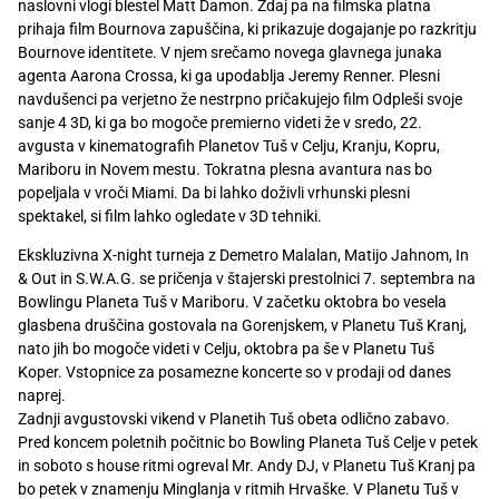
naslovni vlogi blestel Matt Damon. Zdaj pa na filmska platna
Recepti
prihaja film Bournova zapuščina, ki prikazuje dogajanje po razkritju
Bournove identitete. V njem srečamo novega glavnega junaka
agenta Aarona Crossa, ki ga upodablja Jeremy Renner. Plesni
navdušenci pa verjetno že nestrpno pričakujejo film Odpleši svoje
sanje 4 3D, ki ga bo mogoče premierno videti že v sredo, 22.
avgusta v kinematografih Planetov Tuš v Celju, Kranju, Kopru,
Mariboru in Novem mestu. Tokratna plesna avantura nas bo
popeljala v vroči Miami. Da bi lahko doživli vrhunski plesni
spektakel, si film lahko ogledate v 3D tehniki.
Ekskluzivna X-night turneja z Demetro Malalan, Matijo Jahnom, In
& Out in S.W.A.G. se pričenja v štajerski prestolnici 7. septembra na
Bowlingu Planeta Tuš v Mariboru. V začetku oktobra bo vesela
glasbena druščina gostovala na Gorenjskem, v Planetu Tuš Kranj,
nato jih bo mogoče videti v Celju, oktobra pa še v Planetu Tuš
Koper. Vstopnice za posamezne koncerte so v prodaji od danes
naprej.
Zadnji avgustovski vikend v Planetih Tuš obeta odlično zabavo.
Pred koncem poletnih počitnic bo Bowling Planeta Tuš Celje v petek
in soboto s house ritmi ogreval Mr. Andy DJ, v Planetu Tuš Kranj pa
bo petek v znamenju Minglanja v ritmih Hrvaške. V Planetu Tuš v