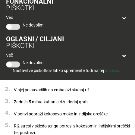
FUNKCIONALNI
Tuš
PIŠKOTKI
klub
Ponudba
Hitri
velja
Več
nakup
O
do
Ne dovolim
Tuš
30.
Trajno
klub
9.
znižano
OGLASNI / CILJANI
kartici
2026
PIŠKOTKI
Tuš
Tuš
Več
POGLEJTE IZDELKE
izdelki
klub
Priprava
Ne dovolim
potovanja
Novice
Nastavitve piškotkov lahko spremenite tudi na tej
povezavi.
Kokosov napitek in limetino lupinico zavri z 200 ml vode.
Nagradne
igre
V njej po navodilih na embalaži skuhaj riž.
Dodatna
Zadnjih 5 minut kuhanja rižu dodaj grah.
ponudba
V ponvi popraži kokosovo moko in indijske oreščke.
Digitalni
Riž stresi v skledo ter ga potresi s kokosom in indijskimi oreščki
računi
ter postrezi.