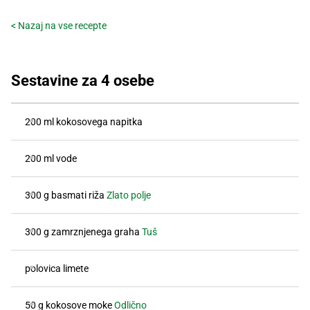
Recepti
< Nazaj na vse recepte
Sestavine za 4 osebe
200 ml kokosovega napitka
200 ml vode
300 g basmati riža
Zlato polje
300 g zamrznjenega graha
Tuš
polovica limete
50 g kokosove moke
Odlično