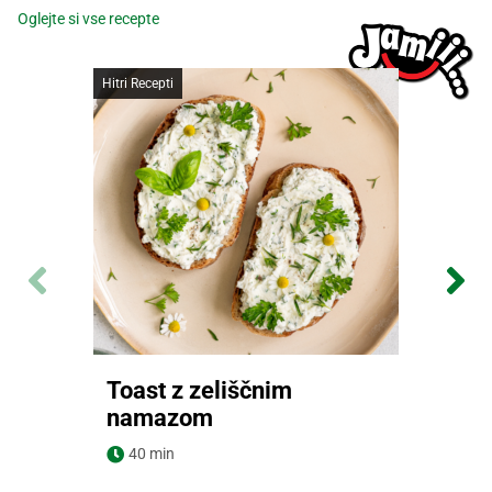
Oglejte si vse recepte
Hitri Recepti
Toast z zeliščnim
namazom
Navodila za pripravo
40 min