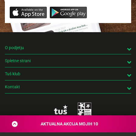
O podjetju
Spletne strani
Tuš klub
Kontakt
AKTUALNA AKCIJA MOJIH 10
© 2026 Engrotuš d.o.o.
Pravno obvestilo
Politika zasebnosti
Piškotki