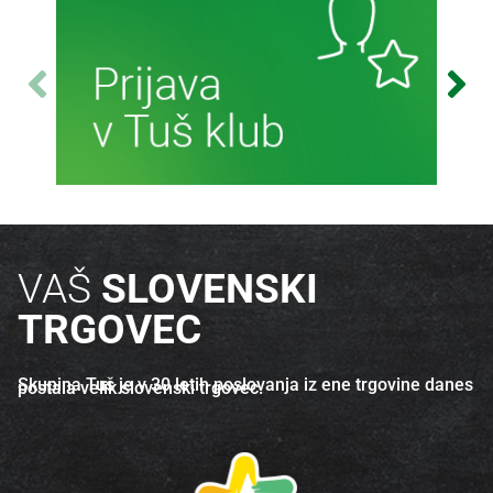
Več o izdelku
Več o izdelku
Več informacij
VAŠ
SLOVENSKI
TRGOVEC
Skupina Tuš je v 30 letih poslovanja iz ene trgovine danes
postala velik slovenski trgovec.