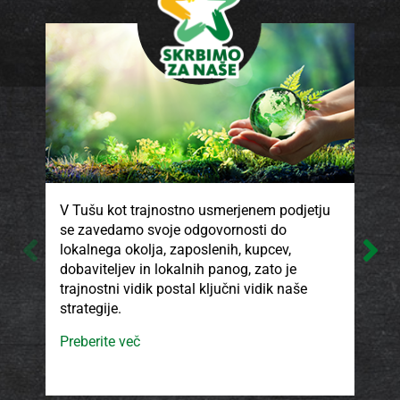
V Tušu kot trajnostno usmerjenem podjetju
V T
se zavedamo svoje odgovornosti do
kak
lokalnega okolja, zaposlenih, kupcev,
pro
dobaviteljev in lokalnih panog, zato je
ki 
trajnostni vidik postal ključni vidik naše
son
strategije.
isk
ods
Preberite več
smo