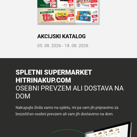
Recepti
AKCIJSKI KATALOG
Prelistaj katalog
05. 08. 2026
‐
18. 08. 2026
Odpri PDF
SPLETNI SUPERMARKET
HITRINAKUP.COM
OSEBNI PREVZEM ALI DOSTAVA NA
DOM
Nakupujte živila varno na spletu, mi pa vam jih pripravimo za
brezstičen osebni prevzem ali vam jih dostavimo na dom.