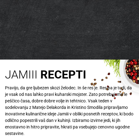
JAMIII
RECEPTI
Pravijo, da gre ljubezen skozi želodec. In še res je. Res pa je tudi, da
je vsak od nas lahko pravi kuharski mojster. Zato potrebujemo le
peščico časa, dobre dobre volje in tehtnico. Vsak teden v
sodelovanju z Matejo Delakorda in Kristino Smodila pripravljamo
inovativne kulinarične ideje Jamiii v obliki posnetih receptov, ki bodo
odlično popestrili vaš dan v kuhinji. Izbiramo izvirne jedi, ki jih
enostavno in hitro pripravite, hkrati pa vsebujejo cenovno ugodne
sestavine.