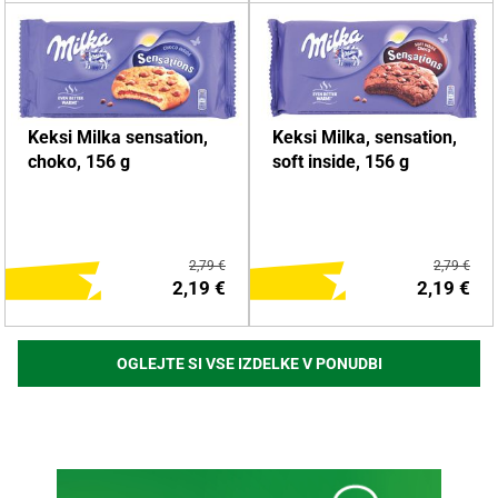
DODAJ NA NAKUPOVALNI
DODAJ NA NAKUPOVALNI
Keksi Milka sensation,
Keksi Milka, sensation,
LISTEK
LISTEK
choko, 156 g
soft inside, 156 g
Več o izdelku
Več o izdelku
2,79 €
2,79 €
2,19 €
2,19 €
OGLEJTE SI VSE IZDELKE V PONUDBI
DODAJ NA NAKUPOVALNI
DODAJ NA NAKUPOVALNI
LISTEK
LISTEK