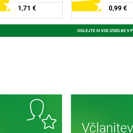
1,71 €
0,99 €
OGLEJTE SI VSE IZDELKE V 
ODAJ NA NAKUPOVALNI
DODAJ NA NAKUPOVAL
LISTEK
LISTEK
zdelku
Več o izdelku