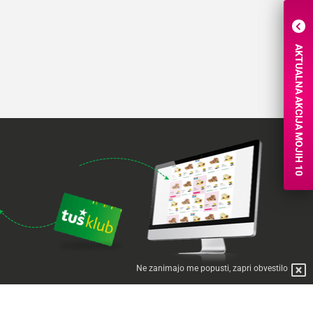
AKTUALNA AKCIJA MOJIH 10
Ne zanimajo me popusti, zapri obvestilo