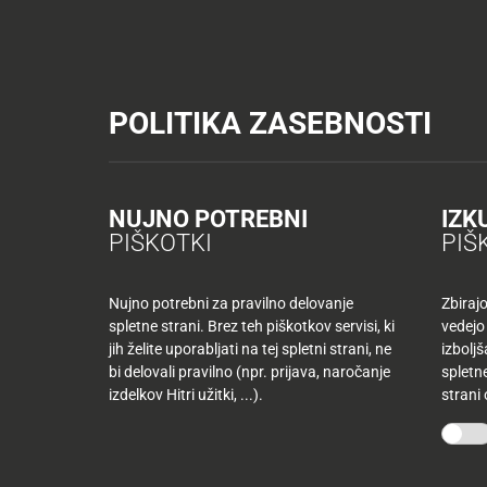
Tuš trgovine
Tuš drogerija
Tuš centri in zabava
Tuš cash&carr
KATALOGI IN REVIJE
AKTUAL
POLITIKA ZASEBNOSTI
AKTUALNO
TUŠ
KLUB
Nazaj
NUJNO POTREBNI
IZK
Nazaj
PIŠKOTKI
PIŠ
Tuš
družina
Nujno potrebni za pravilno delovanje
Zbiraj
spletne strani. Brez teh piškotkov servisi, ki
vedejo
Tuš
jih želite uporabljati na tej spletni strani, ne
izbolj
10
klub
bi delovali pravilno (npr. prijava, naročanje
spletne
najljubših
-50
izdelkov Hitri užitki, ...).
strani
izdelkov
%
več
mesecev
Mojih
kupujete
10