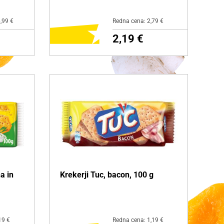
,99 €
Redna cena: 2,79 €
2,19 €
NI
DODAJ NA NAKUPOVALNI
LISTEK
Več o izdelku
a in
Krekerji Tuc, bacon, 100 g
19 €
Redna cena: 1,19 €