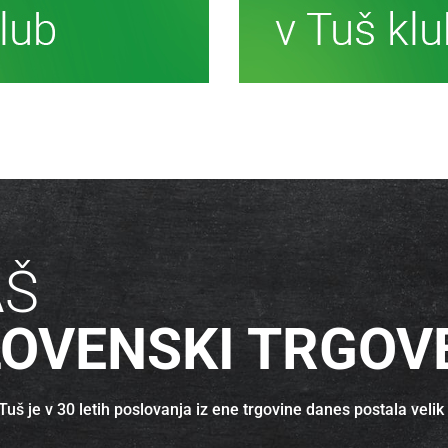
č informacij
Več inf
AŠ
LOVENSKI TRGOV
uš je v 30 letih poslovanja iz ene trgovine danes postala velik