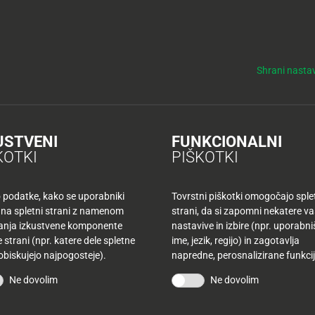
y
Tuš nepremičnine
NO
KUPONI
TUŠ KLUB
DELOVNI ČASI
Shrani nastav
USTVENI
FUNKCIONALNI
KOTKI
PIŠKOTKI
o podatke, kako se uporabniki
Tovrstni piškotki omogočajo sple
 na spletni strani z namenom
strani, da si zapomni nekatere v
šanja izkustvene komponente
nastavive in izbire (npr. uporabn
 strani (npr. katere dele spletne
ime, jezik, regijo) in zagotavlja
SL
 obiskujejo najpogosteje).
napredne, perosnalizirane funkcij
PR
US
Ne dovolim
Ne dovolim
TR