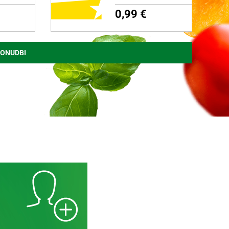
0,99 €
PONUDBI
NI
DODAJ NA NAKUPOVALNI
LISTEK
Več o izdelku