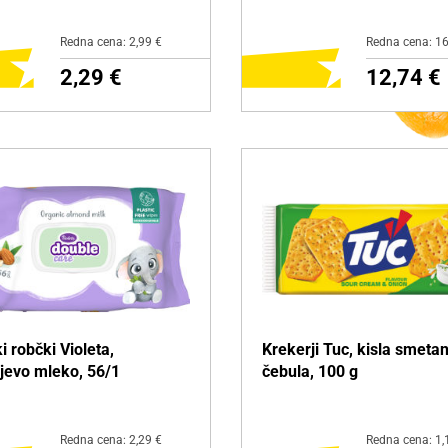
Redna cena: 2,99 €
Redna cena: 16
2,29 €
12,74 €
ODAJ NA NAKUPOVALNI
DODAJ NA NAKUPOVAL
LISTEK
LISTEK
zdelku
Več o izdelku
i robčki Violeta,
Krekerji Tuc, kisla smetan
jevo mleko, 56/1
čebula, 100 g
Redna cena: 2,29 €
Redna cena: 1,