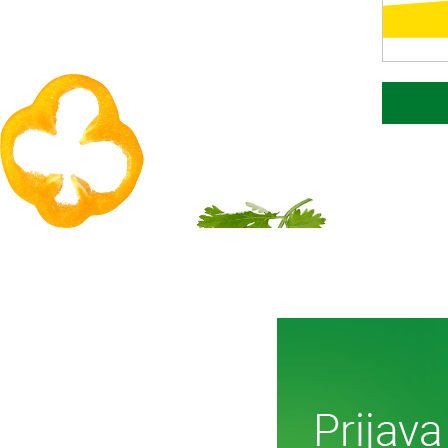
D
Več o i