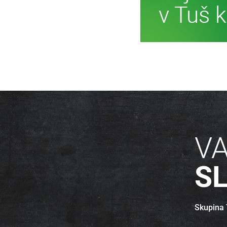
Ve
V
S
Skupina T