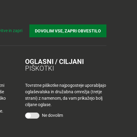
Prijavi se v Tuš klub profil
Včlani se v Tuš klub
Iskanje
Povejte
Nakupovalni
Spletni supermarket
itve in zapri
DOVOLIM VSE, ZAPRI OBVESTILO
nam
listek
OGLASNI / CILJANI
PIŠKOTKI
tni
Tovrstne piškotke najpogosteje uporabljajo
aše
oglaševalska in družabna omrežja (tretje
iško
strani) z namenom, da vam prikažejo bolj
ciljane oglase.
EDITE OZNAKI
e.
IHRANITE S
TVARJAMO
Ne dovolim
AJNO