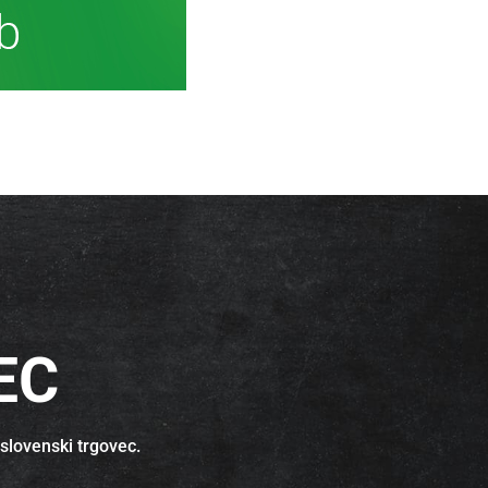
ormacij
EC
 slovenski trgovec.