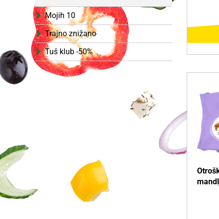
Mojih 10
Trajno znižano
Tuš klub -50%
D
Več o i
Otrošk
mandl