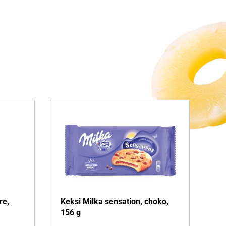
re,
Keksi Milka sensation, choko,
156 g