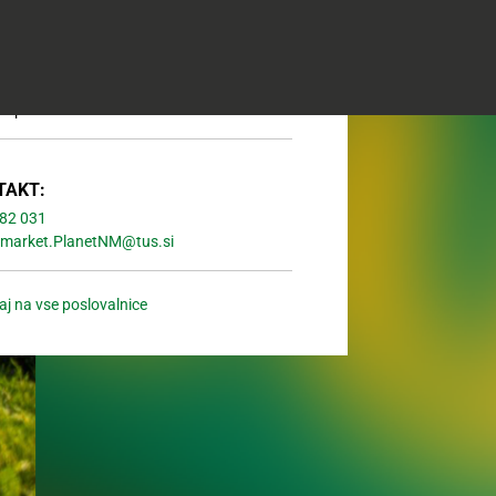
07:00 - 20:00
07:00 - 20:00
07:00 - 20:00
07:00 - 20:00
Zaprto
TAKT:
82 031
market.PlanetNM@tus.si
aj na vse poslovalnice