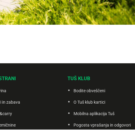
STRANI
TUŠ KLUB
vina
Bodite obveščeni
i in zabava
O Tuš klub kartici
&carry
Mobilna aplikacija Tuš
emičnine
Pogosta vprašanja in odgovori