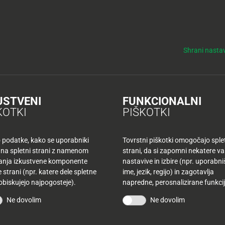
y
Tuš nepremičnine
NO
KUPONI
TUŠ KLUB
DELOVNI ČASI
Shrani nastav
o mesto
USTVENI
FUNKCIONALNI
KOTKI
PIŠKOTKI
TUŠ
mes
o podatke, kako se uporabniki
Tovrstni piškotki omogočajo sple
To
 na spletni strani z namenom
strani, da si zapomni nekatere v
šanja izkustvene komponente
nastavive in izbire (npr. uporabn
Z
 strani (npr. katere dele spletne
ime, jezik, regijo) in zagotavlja
 obiskujejo najpogosteje).
napredne, perosnalizirane funkcij
DELO
Ne dovolim
Ne dovolim
PON: 
TOR: 