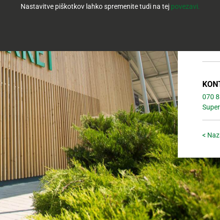
Nastavitve piškotkov lahko spremenite tudi na tej
povezavi.
SRE: 
ČET: 
PET: 
SOB: 
NED: 
KON
070 8
Super
< Naz