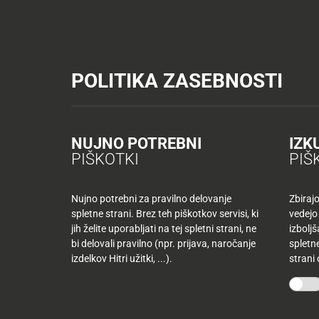
Tuš trgovine
Tuš drogerija
Tuš centri in zabava
Tuš cash&carr
KATALOGI IN REVIJE
AKTUAL
POLITIKA ZASEBNOSTI
Tuš trgovine
Poslovalnice
TUŠ supermarket Planet Nov
AKTUALNO
TUŠ
KLUB
Nazaj
NUJNO POTREBNI
IZK
Nazaj
PIŠKOTKI
PIŠ
Tuš
družina
Nujno potrebni za pravilno delovanje
Zbiraj
spletne strani. Brez teh piškotkov servisi, ki
vedejo
Tuš
jih želite uporabljati na tej spletni strani, ne
izbolj
10
klub
bi delovali pravilno (npr. prijava, naročanje
spletne
najljubših
-50
izdelkov Hitri užitki, ...).
strani
izdelkov
%
več
mesecev
Mojih
kupujete
10