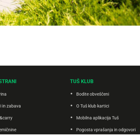
STRANI
TUŠ KLUB
vina
Bodite obveščeni
i in zabava
O Tuš klub kartici
&carry
Mobilna aplikacija Tuš
emičnine
Pogosta vprašanja in odgovori