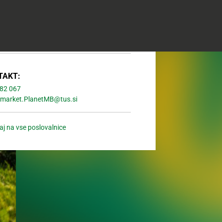
08:00 - 20:00
08:00 - 20:00
08:00 - 20:00
Zaprto
TAKT:
82 067
market.PlanetMB@tus.si
aj na vse poslovalnice