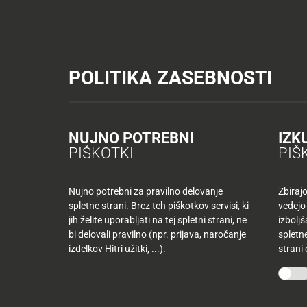
Tuš trgovine
Tuš drogerija
Tuš centri in zabava
Tuš cash&carr
KATALOGI IN REVIJE
AKTUAL
POLITIKA ZASEBNOSTI
Tuš trgovine
Poslovalnice
TUŠ supermarket MB Studen
AKTUALNO
TUŠ
KLUB
Nazaj
NUJNO POTREBNI
IZK
Nazaj
PIŠKOTKI
PIŠ
Tuš
družina
Nujno potrebni za pravilno delovanje
Zbiraj
spletne strani. Brez teh piškotkov servisi, ki
vedejo
Tuš
jih želite uporabljati na tej spletni strani, ne
izbolj
10
klub
bi delovali pravilno (npr. prijava, naročanje
spletne
najljubših
-50
izdelkov Hitri užitki, ...).
strani
izdelkov
%
več
mesecev
Mojih
kupujete
10