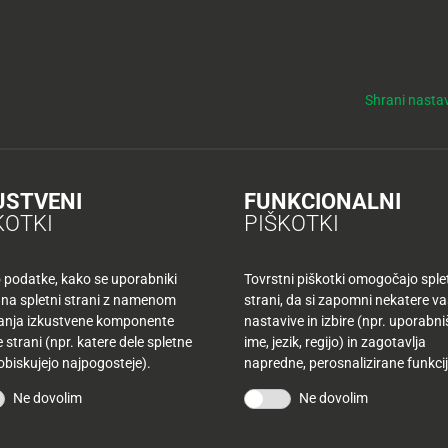
y
Tuš nepremičnine
NO
KUPONI
TUŠ KLUB
DELOVNI ČASI
Shrani nastav
ci
USTVENI
FUNKCIONALNI
KOTKI
PIŠKOTKI
TUŠ
Na
o podatke, kako se uporabniki
Tovrstni piškotki omogočajo sple
 na spletni strani z namenom
strani, da si zapomni nekatere v
O
šanja izkustvene komponente
nastavive in izbire (npr. uporabn
 strani (npr. katere dele spletne
ime, jezik, regijo) in zagotavlja
 obiskujejo najpogosteje).
napredne, perosnalizirane funkcij
DELO
Ne dovolim
Ne dovolim
PON: 
TOR: 
SRE: 