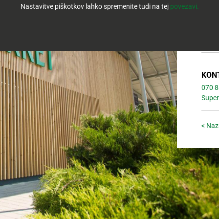
Nastavitve piškotkov lahko spremenite tudi na tej
povezavi.
ČET: 
PET: 
SOB: 
NED: 
KON
070 8
Super
< Naz