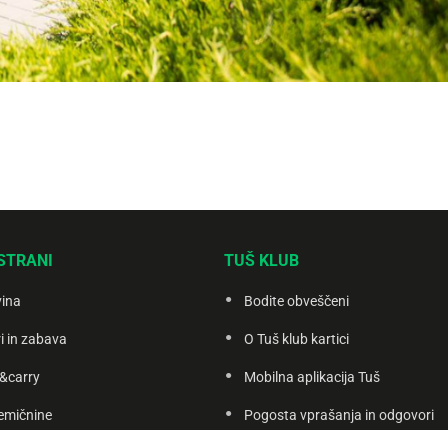
STRANI
TUŠ KLUB
vina
Bodite obveščeni
i in zabava
O Tuš klub kartici
&carry
Mobilna aplikacija Tuš
emičnine
Pogosta vprašanja in odgovori