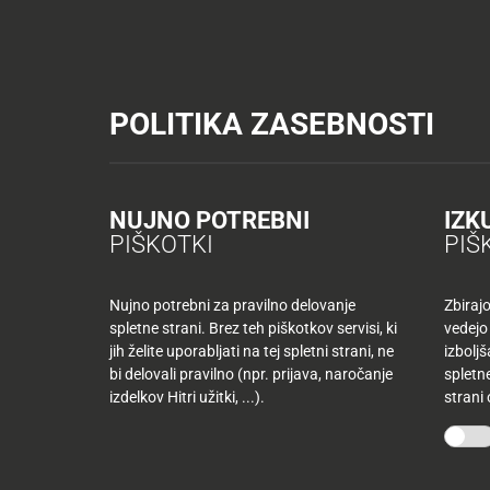
Tuš trgovine
Tuš drogerija
Tuš centri in zabava
Tuš cash&carr
KATALOGI IN REVIJE
AKTUAL
POLITIKA ZASEBNOSTI
Tuš trgovine
Poslovalnice
TUŠ Market Kea Planina pri Se
AKTUALNO
TUŠ
KLUB
Nazaj
NUJNO POTREBNI
IZK
Nazaj
PIŠKOTKI
PIŠ
Tuš
družina
Nujno potrebni za pravilno delovanje
Zbiraj
spletne strani. Brez teh piškotkov servisi, ki
vedejo
Tuš
jih želite uporabljati na tej spletni strani, ne
izbolj
10
klub
bi delovali pravilno (npr. prijava, naročanje
spletne
najljubših
-50
izdelkov Hitri užitki, ...).
strani
izdelkov
%
več
mesecev
Mojih
kupujete
10