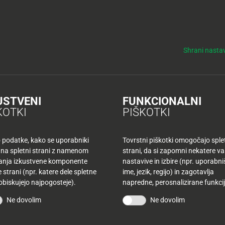
y
Tuš nepremičnine
NO
KUPONI
TUŠ KLUB
DELOVNI ČASI
Shrani nastav
vnici (franšiza)
USTVENI
FUNKCIONALNI
KOTKI
PIŠKOTKI
TUŠ 
(fra
o podatke, kako se uporabniki
Tovrstni piškotki omogočajo sple
Pla
 na spletni strani z namenom
strani, da si zapomni nekatere v
šanja izkustvene komponente
nastavive in izbire (npr. uporabn
Z
 strani (npr. katere dele spletne
ime, jezik, regijo) in zagotavlja
 obiskujejo najpogosteje).
napredne, perosnalizirane funkcij
DELO
Ne dovolim
Ne dovolim
PON: 
TOR: 