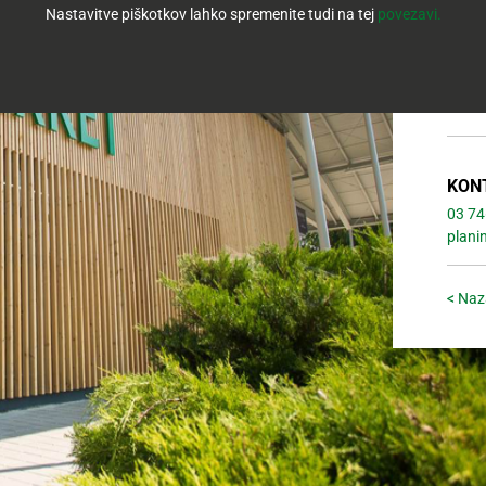
Nastavitve piškotkov lahko spremenite tudi na tej
povezavi.
SRE: 
ČET: 
PET: 
SOB: 
NED: 
KON
03 74
plani
< Naz