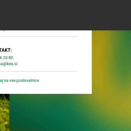
07:00 - 20:00
07:00 - 20:00
07:00 - 20:00
07:00 - 15:00
Zaprto
TAKT:
6 23 80
na@kea.si
aj na vse poslovalnice