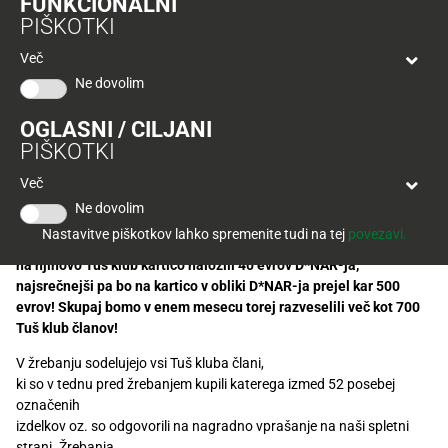
FUNKCIONALNI
Tuš
naslednjih nakupih ali plačilu storitev v celotni
PIŠKOTKI
klub
Ponudba
Skupini Tuš.
Hitri
velja
Več
nakup
O
do
Ne dovolim
Tuš
30.
Trajno
klub
9.
V naših trgovinah se nakup vedno splača. Ne le, da pri nas
znižano
OGLASNI / CILJANI
kartici
2026
najdete vaše najljubše izdelke po izjemno ugodnih cenah, z
PIŠKOTKI
nakupi na vašo Tuš klub kartico pridobivate tudi D*NAR, ki ga
Tuš
Tuš
lahko porabite že pri naslednjih nakupih ali plačilu storitev v
Več
POGLEJTE IZDELKE
izdelki
klub
celotni Skupini Tuš. Še več, v januarju vam bomo 30.000 evrov
Ne dovolim
potovanja
D*NAR-ja preprosto podarili. V velikem nagradnem žrebanju
Novice
Nastavitve piškotkov lahko spremenite tudi na tej
povezavi.
bomo namreč vsako nedeljo izžrebali 175 srečnežev, ki jim bomo
na njihovo Tuš klub kartico naložili 40 evrov D*NAR-ja,
Nagradne
najsrečnejši pa bo na kartico v obliki D*NAR-ja prejel kar 500
igre
evrov! Skupaj bomo v enem mesecu torej razveselili več kot 700
Tuš klub članov!
Dodatna
ponudba
V žrebanju sodelujejo vsi Tuš kluba člani,
ki so v tednu pred žrebanjem kupili katerega izmed 52 posebej
Digitalni
označenih
računi
izdelkov oz. so odgovorili na nagradno vprašanje na naši spletni
strani
.
Žrebanja