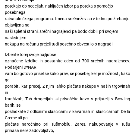
Recepti
potekajo ob nedeljah, naključen izbor pa poteka s pomočjo
posebnega
računalniškega programa. Imena srečnežev so v tednu po žrebanju
objavljena na
naši spletni strani, srečni nagrajenci pa bodo dobili pri svojem
naslednjem
nakupu na računu prejeli tudi posebno obvestilo o nagradi.
Izberite torej svoje najljubše
označene izdelke in postanite eden od 700 srečnih nagrajencev.
Podarjeni D*NAR
vam bo gotovo prišel še kako prav, še posebej, ker je možnosti, kako
ga
porabiti, kar precej. Z njim lahko plačate nakupe v naših trgovinah
in
franšizah, Tuš drogerijah, si privoščite kavo s prijatelji v Bowling
barih, se
posladkate z odličnimi slaščicami v kavarnah in slaščičarnah De la
Creme ali pa
plačate naročnino pri Tušmobilu. Zares, nakupovanje v Tušu
prinaša ne le zadovoljstvo,