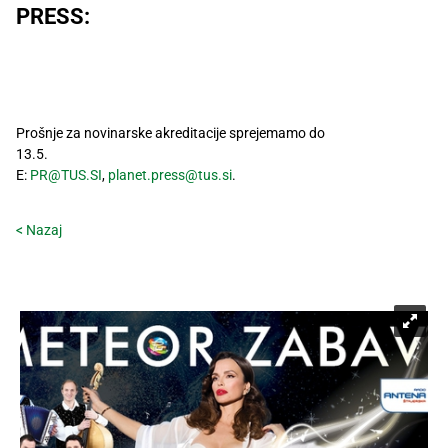
PRESS:
Prošnje za novinarske akreditacije sprejemamo do
13.5.
E:
PR@TUS.SI
,
planet.press@tus.si
.
< Nazaj