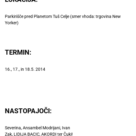
Recepti
Parkirišče pred Planetom Tuš Celje (smer vhoda: trgovina New
Yorker)
TERMIN:
16., 17., in 18.5. 2014
NASTOPAJOČI:
Severina, Ansambel Modrijani, Ivan
Zak, LIDIJA BACIC, AKORDI ter Čuki!