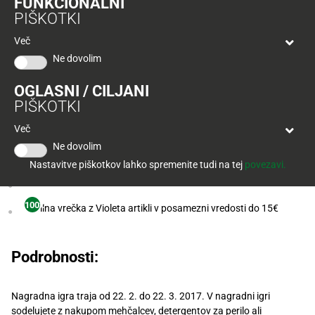
FUNKCIONALNI
Tuš
PIŠKOTKI
klub
Ponudba
Hitri
velja
Več
nakup
O
do
Ne dovolim
Tuš
30.
Trajno
klub
9.
znižano
OGLASNI / CILJANI
Nagrade:
kartici
2026
PIŠKOTKI
Tuš
Tuš
5x
Več
POGLEJTE IZDELKE
vikend paket za 2 osebi po lastni izbiri v vrednosti 130€
izdelki
klub
Ne dovolim
potovanja
30x
likalnik Tefal
Novice
Nastavitve piškotkov lahko spremenite tudi na tej
povezavi.
10x
darilna kartica Tuš v vrednosti 40€
Nagradne
100x
igre
darilna vrečka z Violeta artikli v posamezni vredosti do 15€
Dodatna
ponudba
Podrobnosti:
Digitalni
računi
Nagradna igra traja od 22. 2. do 22. 3. 2017. V nagradni igri
sodelujete z nakupom mehčalcev, detergentov za perilo ali