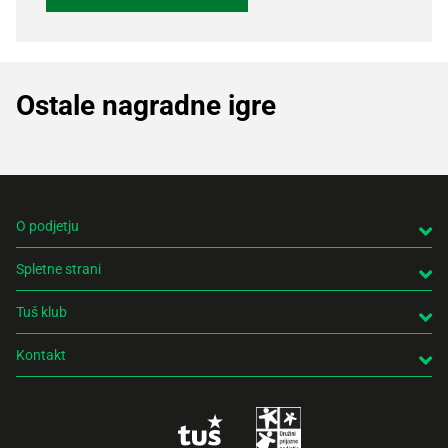
Ostale nagradne igre
O podjetju
Spletne strani
Tuš klub
Kontakt