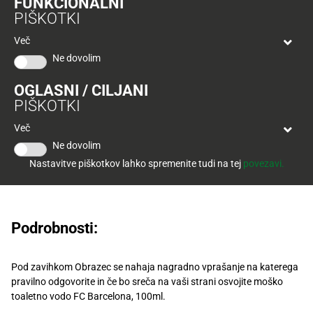
FUNKCIONALNI
Tuš
PIŠKOTKI
klub
Ponudba
Hitri
velja
Več
nakup
O
do
Ne dovolim
Tuš
30.
Trajno
klub
9.
znižano
OGLASNI / CILJANI
kartici
2026
PIŠKOTKI
Tuš
Tuš
Več
POGLEJTE IZDELKE
izdelki
klub
Nagrade:
Ne dovolim
potovanja
Novice
Nastavitve piškotkov lahko spremenite tudi na tej
povezavi.
3x
moška toaletna voda FC Barcelona, 100ml
Nagradne
igre
Podrobnosti:
Dodatna
ponudba
Pod zavihkom Obrazec se nahaja nagradno vprašanje na katerega
Digitalni
pravilno odgovorite in če bo sreča na vaši strani osvojite moško
računi
toaletno vodo FC Barcelona, 100ml.