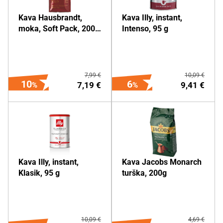
DODAJ NA NAKUPOVALNI
DODAJ NA NAKUPOVALNI
Kava Hausbrandt,
Kava Illy, instant,
LISTEK
LISTEK
moka, Soft Pack, 200
Intenso, 95 g
g
Več o izdelku
Več o izdelku
7,99 €
10,09 €
10
6
7,19 €
9,41 €
DODAJ NA NAKUPOVALNI
DODAJ NA NAKUPOVALNI
Kava Illy, instant,
Kava Jacobs Monarch
LISTEK
LISTEK
Klasik, 95 g
turška, 200g
Več o izdelku
Več o izdelku
10,09 €
4,69 €