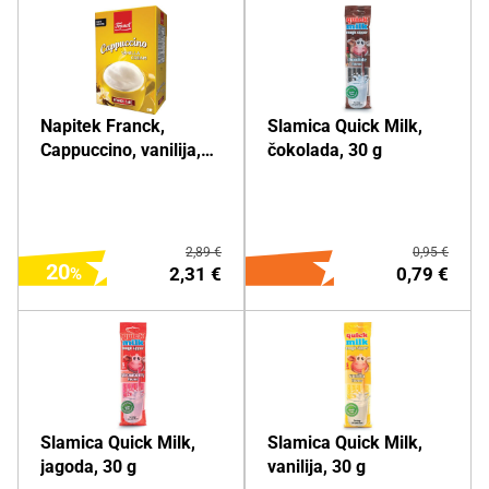
DODAJ NA NAKUPOVALNI
DODAJ NA NAKUPOVALNI
Napitek Franck,
Slamica Quick Milk,
LISTEK
LISTEK
Cappuccino, vanilija,
čokolada, 30 g
148 g
Več o izdelku
Več o izdelku
2,89 €
0,95 €
20
2,31 €
0,79 €
DODAJ NA NAKUPOVALNI
DODAJ NA NAKUPOVALNI
Slamica Quick Milk,
Slamica Quick Milk,
LISTEK
LISTEK
jagoda, 30 g
vanilija, 30 g