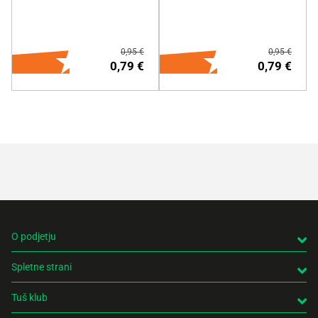
Več o izdelku
Več o izdelku
0,95 €
0,95 €
0,79 €
0,79 €
DODAJ NA NAKUPOVALNI
DODAJ NA NAKUPOVALNI
LISTEK
LISTEK
Več o izdelku
Več o izdelku
O podjetju
Spletne strani
Tuš klub