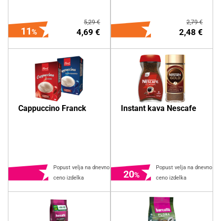
5,29 €
2,79 €
11
4,69 €
2,48 €
DODAJ NA NAKUPOVALNI
DODAJ NA NAKUPOVALNI
Cappuccino Franck
Instant kava Nescafe
LISTEK
LISTEK
Več o izdelku
Več o izdelku
Popust velja na dnevno
Popust velja na dnevno
20
ceno izdelka
ceno izdelka