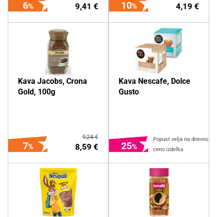
6
10
9,41 €
4,19 €
DODAJ NA NAKUPOVALNI
DODAJ NA NAKUPOVALNI
Kava Jacobs, Crona
Kava Nescafe, Dolce
LISTEK
LISTEK
Gold, 100g
Gusto
Več o izdelku
Več o izdelku
9,24 €
Popust velja na dnevno
7
25
8,59 €
ceno izdelka
AKTIVIRAJ IZDELEK