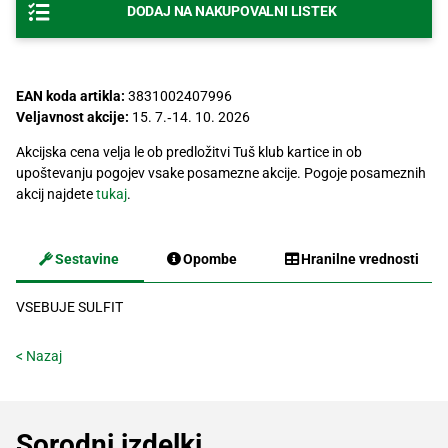
DODAJ NA NAKUPOVALNI LISTEK
Recepti
EAN koda artikla:
3831002407996
Veljavnost akcije:
15. 7.‐14. 10. 2026
Akcijska cena velja le ob predložitvi Tuš klub kartice in ob
upoštevanju pogojev vsake posamezne akcije. Pogoje posameznih
akcij najdete
tukaj
.
Sestavine
Opombe
Hranilne vrednosti
VSEBUJE SULFIT
< Nazaj
Sorodni izdelki