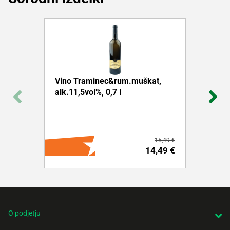
Vino Traminec&rum.muškat,
alk.11,5vol%, 0,7 l
15,49 €
14,49 €
O podjetju