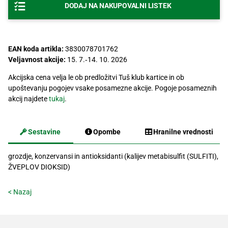
DODAJ NA NAKUPOVALNI LISTEK
Recepti
EAN koda artikla:
3830078701762
Veljavnost akcije:
15. 7.‐14. 10. 2026
Akcijska cena velja le ob predložitvi Tuš klub kartice in ob
upoštevanju pogojev vsake posamezne akcije. Pogoje posameznih
akcij najdete
tukaj
.
Sestavine
Opombe
Hranilne vrednosti
grozdje, konzervansi in antioksidanti (kalijev metabisulfit (SULFITI),
ŽVEPLOV DIOKSID)
< Nazaj