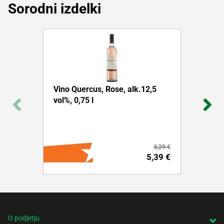
Sorodni izdelki
Vino Quercus, Rose, alk.12,5
vol%, 0,75 l
6,29 €
5,39 €
O podjetju