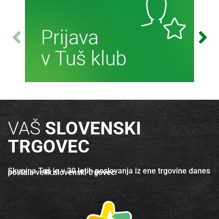
Več o izdelku
Več o izdelku
Več informacij
VAŠ
SLOVENSKI
TRGOVEC
Skupina Tuš je v 30 letih poslovanja iz ene trgovine danes
postala velik slovenski trgovec.