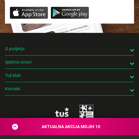
O podjetju
Spletne strani
Tuš klub
Kontakt
AKTUALNA AKCIJA MOJIH 10
© 2026 Engrotuš d.o.o.
Pravno obvestilo
Politika zasebnosti
Piškotki