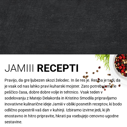
JAMIII
RECEPTI
Pravijo, da gre ljubezen skozi želodec. In še res je. Res pa je tudi, da
je vsak od nas lahko pravi kuharski mojster. Zato potrebujemo le
peščico časa, dobre dobre volje in tehtnico. Vsak teden v
sodelovanju z Matejo Delakorda in Kristino Smodila pripravljamo
inovativne kulinarične ideje Jamiii v obliki posnetih receptov, ki bodo
odlično popestrili vaš dan v kuhinji. Izbiramo izvirne jedi, ki jih
enostavno in hitro pripravite, hkrati pa vsebujejo cenovno ugodne
sestavine.