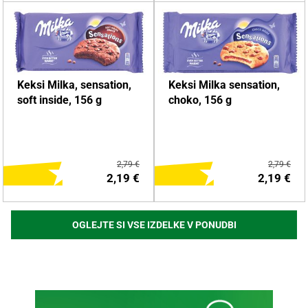
DODAJ NA NAKUPOVALNI
DODAJ NA NAKUPOVALNI
Keksi Milka, sensation,
Keksi Milka sensation,
LISTEK
LISTEK
soft inside, 156 g
choko, 156 g
Več o izdelku
Več o izdelku
2,79 €
2,79 €
2,19 €
2,19 €
OGLEJTE SI VSE IZDELKE V PONUDBI
DODAJ NA NAKUPOVALNI
DODAJ NA NAKUPOVALNI
LISTEK
LISTEK