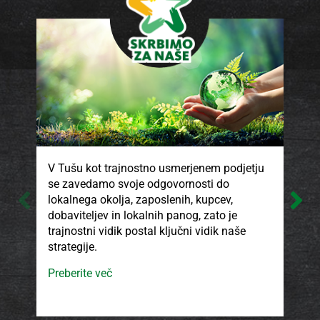
V Tušu kot trajnostno usmerjenem podjetju
V T
se zavedamo svoje odgovornosti do
kak
lokalnega okolja, zaposlenih, kupcev,
pro
dobaviteljev in lokalnih panog, zato je
ki 
trajnostni vidik postal ključni vidik naše
son
strategije.
isk
ods
Preberite več
smo