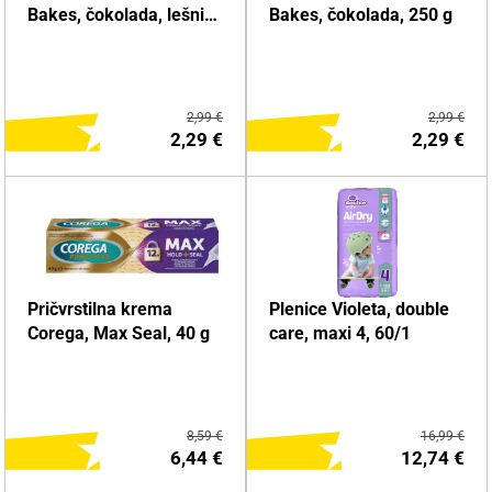
Bakes, čokolada, lešnik,
Bakes, čokolada, 250 g
250 g
2,99 €
2,99 €
2,29 €
2,29 €
DODAJ NA NAKUPOVALNI
DODAJ NA NAKUPOVALNI
Pričvrstilna krema
Plenice Violeta, double
LISTEK
LISTEK
Corega, Max Seal, 40 g
care, maxi 4, 60/1
Več o izdelku
Več o izdelku
8,59 €
16,99 €
6,44 €
12,74 €