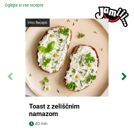
Oglejte si vse recepte
Hitri Recepti
Toast z zeliščnim
namazom
Navodila za pripravo
40 min