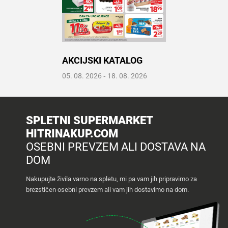
Recepti
AKCIJSKI KATALOG
Prelistaj katalog
05. 08. 2026
‐
18. 08. 2026
Odpri PDF
SPLETNI SUPERMARKET
HITRINAKUP.COM
OSEBNI PREVZEM ALI DOSTAVA NA
DOM
Nakupujte živila varno na spletu, mi pa vam jih pripravimo za
brezstičen osebni prevzem ali vam jih dostavimo na dom.