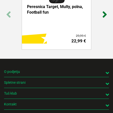
Peresnica Target, Multy, polna,
Football fun
29,99 €
22,99 €
O podjetju
Spletne strani
DODAJ NA NAKUPOVALNI LISTEK
Tuš klub
Več o izdelku
Kontakt