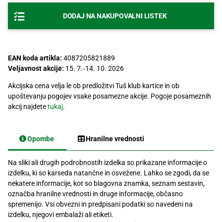
Recepti
DODAJ NA NAKUPOVALNI LISTEK
EAN koda artikla:
4087205821889
Veljavnost akcije:
15. 7.‐14. 10. 2026
Akcijska cena velja le ob predložitvi Tuš klub kartice in ob
upoštevanju pogojev vsake posamezne akcije. Pogoje posameznih
akcij najdete
tukaj
.
Opombe
Hranilne vrednosti
Na sliki ali drugih podrobnostih izdelka so prikazane informacije o
izdelku, ki so karseda natančne in osvežene. Lahko se zgodi, da se
nekatere informacije, kot so blagovna znamka, seznam sestavin,
označba hranilne vrednosti in druge informacije, občasno
spremenijo. Vsi obvezni in predpisani podatki so navedeni na
izdelku, njegovi embalaži ali etiketi.