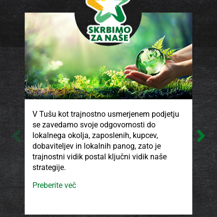
V Tušu kot trajnostno usmerjenem podjetju
V T
se zavedamo svoje odgovornosti do
kak
lokalnega okolja, zaposlenih, kupcev,
pro
dobaviteljev in lokalnih panog, zato je
ki 
trajnostni vidik postal ključni vidik naše
son
strategije.
isk
ods
Preberite več
smo