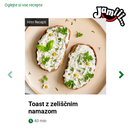
Oglejte si vse recepte
Hitri Recepti
Toast z zeliščnim
namazom
Navodila za pripravo
40 min