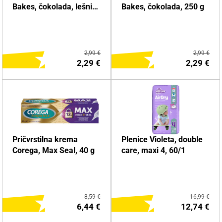
Bakes, čokolada, lešnik,
Bakes, čokolada, 250 g
250 g
2,99 €
2,99 €
2,29 €
2,29 €
DODAJ NA NAKUPOVALNI
DODAJ NA NAKUPOVALNI
Pričvrstilna krema
Plenice Violeta, double
LISTEK
LISTEK
Corega, Max Seal, 40 g
care, maxi 4, 60/1
Več o izdelku
Več o izdelku
8,59 €
16,99 €
6,44 €
12,74 €