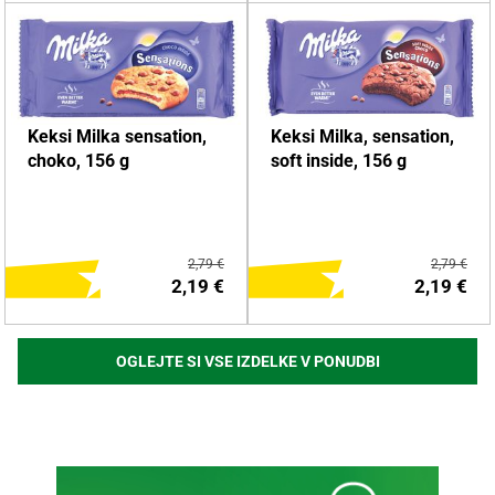
DODAJ NA NAKUPOVALNI
DODAJ NA NAKUPOVALNI
Keksi Milka sensation,
Keksi Milka, sensation,
LISTEK
LISTEK
choko, 156 g
soft inside, 156 g
Več o izdelku
Več o izdelku
2,79 €
2,79 €
2,19 €
2,19 €
OGLEJTE SI VSE IZDELKE V PONUDBI
DODAJ NA NAKUPOVALNI
DODAJ NA NAKUPOVALNI
LISTEK
LISTEK