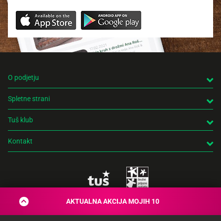
O podjetju
Spletne strani
Tuš klub
Kontakt
AKTUALNA AKCIJA MOJIH 10
© 2026 Engrotuš d.o.o.
Pravno obvestilo
Politika zasebnosti
Piškotki