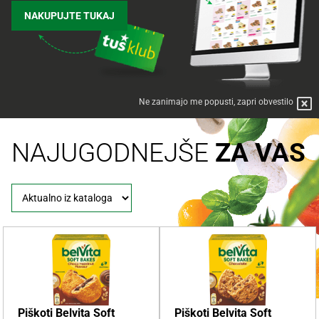
NAKUPUJTE TUKAJ
Ne zanimajo me popusti, zapri obvestilo
NAJUGODNEJŠE
ZA VAS
Piškoti Belvita Soft
Piškoti Belvita Soft