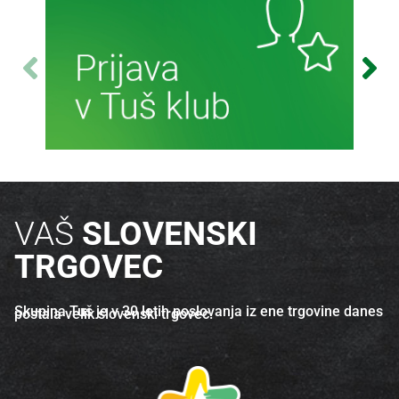
Več o izdelku
Več o izdelku
Več informacij
VAŠ
SLOVENSKI
TRGOVEC
Skupina Tuš je v 30 letih poslovanja iz ene trgovine danes
postala velik slovenski trgovec.