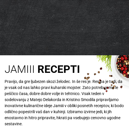
JAMIII
RECEPTI
Pravijo, da gre ljubezen skozi želodec. In še res je. Res pa je tudi, da
je vsak od nas lahko pravi kuharski mojster. Zato potrebujemo le
peščico časa, dobre dobre volje in tehtnico. Vsak teden v
sodelovanju z Matejo Delakorda in Kristino Smodila pripravljamo
inovativne kulinarične ideje Jamiii v obliki posnetih receptov, ki bodo
odlično popestrili vaš dan v kuhinji. Izbiramo izvirne jedi, ki jih
enostavno in hitro pripravite, hkrati pa vsebujejo cenovno ugodne
sestavine.