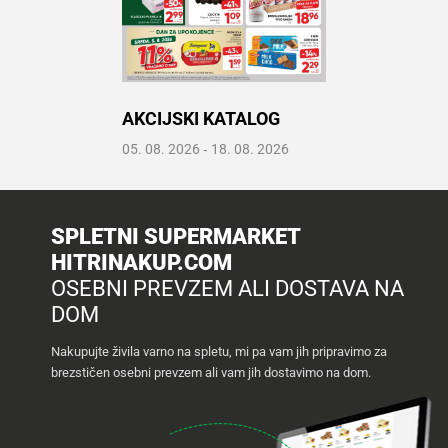
Recepti
AKCIJSKI KATALOG
Prelistaj katalog
05. 08. 2026
‐
18. 08. 2026
Odpri PDF
SPLETNI SUPERMARKET
HITRINAKUP.COM
OSEBNI PREVZEM ALI DOSTAVA NA
DOM
Nakupujte živila varno na spletu, mi pa vam jih pripravimo za
brezstičen osebni prevzem ali vam jih dostavimo na dom.