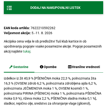
Recepti
DODAJ NA NAKUPOVALNI LISTEK
EAN koda artikla:
7622210592262
Veljavnost akcije:
5.‐11. 8. 2026
Akcijska cena velja le ob predložitvi Tuš klub kartice in ob
upoštevanju pogojev vsake posamezne akcije. Pogoje posameznih
akcij najdete
tukaj
.
Sestavine
Opombe
Hranilne vrednosti
izdelkov iz žit 40,9 % [PŠENIČNA moka 22,3 %, polnozrnata žita
16,3 % (OVSENI zdrob 6,2 %, polnozrnata zdrobljena ajda 6,2 %,
polnozrnata JEČMENOVA moka 1 %, OVSENI kosmiči 1 %,
polnozrnata PIRINA (PŠENICA) moka 1 %, polnozrnata PŠENIČNA
moka 0,9 %), riževa moka 2,2 %, PŠENIČNA sladna moka 0,1 %],
sladkor, repično olje, sredstvo za ohranjanje vlage (glicerol),