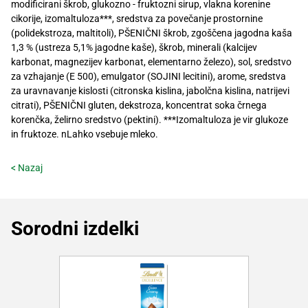
modificirani škrob, glukozno - fruktozni sirup, vlakna korenine
cikorije, izomaltuloza***, sredstva za povečanje prostornine
(polidekstroza, maltitoli), PŠENIČNI škrob, zgoščena jagodna kaša
1,3 % (ustreza 5,1% jagodne kaše), škrob, minerali (kalcijev
karbonat, magnezijev karbonat, elementarno železo), sol, sredstvo
za vzhajanje (E 500), emulgator (SOJINI lecitini), arome, sredstva
za uravnavanje kislosti (citronska kislina, jabolčna kislina, natrijevi
citrati), PŠENIČNI gluten, dekstroza, koncentrat soka črnega
korenčka, želirno sredstvo (pektini). ***Izomaltuloza je vir glukoze
in fruktoze. nLahko vsebuje mleko.
< Nazaj
Sorodni izdelki