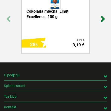
Čokolada mlečna, Lindt,
Excellence, 100 g
4,49 €
28
3,19 €
O podjetju
Spletne strani
DODAJ NA NAKUPOVALNI LISTEK
Tuš klub
Več o izdelku
Kontakt