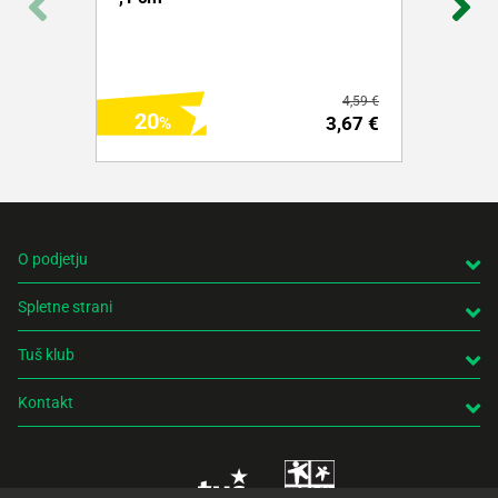
4,59 €
20
3,67 €
O podjetju
Spletne strani
DODAJ NA NAKUPOVALNI LISTEK
Tuš klub
Več o izdelku
Kontakt