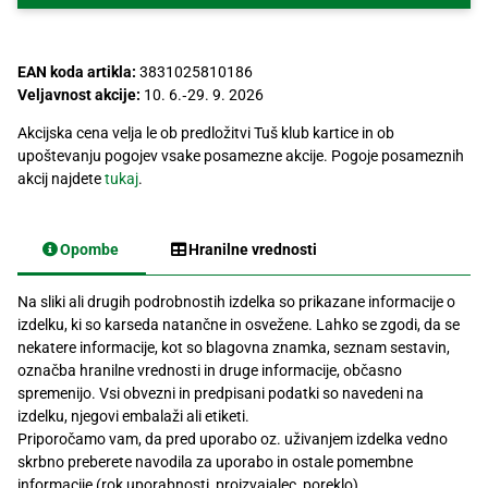
Recepti
EAN koda artikla:
3831025810186
Veljavnost akcije:
10. 6.‐29. 9. 2026
Akcijska cena velja le ob predložitvi Tuš klub kartice in ob
upoštevanju pogojev vsake posamezne akcije. Pogoje posameznih
akcij najdete
tukaj
.
Opombe
Hranilne vrednosti
Na sliki ali drugih podrobnostih izdelka so prikazane informacije o
izdelku, ki so karseda natančne in osvežene. Lahko se zgodi, da se
nekatere informacije, kot so blagovna znamka, seznam sestavin,
označba hranilne vrednosti in druge informacije, občasno
spremenijo. Vsi obvezni in predpisani podatki so navedeni na
izdelku, njegovi embalaži ali etiketi.
Priporočamo vam, da pred uporabo oz. uživanjem izdelka vedno
skrbno preberete navodila za uporabo in ostale pomembne
informacije (rok uporabnosti, proizvajalec, poreklo).