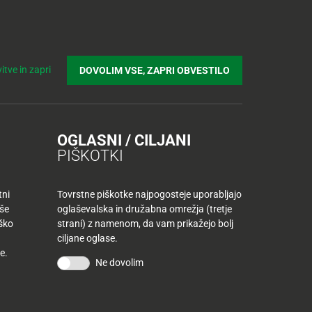
Prijavi se v Tuš klub profil
Včlani se v Tuš klub
Iskanje
Povejte
Nakupovalni
Spletni supermarket
itve in zapri
DOVOLIM VSE, ZAPRI OBVESTILO
nam
listek
OGLASNI / CILJANI
PIŠKOTKI
tni
Tovrstne piškotke najpogosteje uporabljajo
aše
oglaševalska in družabna omrežja (tretje
iško
strani) z namenom, da vam prikažejo bolj
ciljane oglase.
6,79
€
e.
Ne dovolim
7,99 €
7,99 €