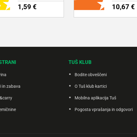
1,59 €
10,67 €
ODAJ NA NAKUPOVALNI
DODAJ NA NAKUPOVAL
LISTEK
LISTEK
STRANI
TUŠ KLUB
zdelku
Več o izdelku
vina
Bodite obveščeni
i in zabava
O Tuš klub kartici
&carry
Mobilna aplikacija Tuš
emičnine
Pogosta vprašanja in odgovori