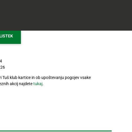
+
LISTEK
4
026
tvi Tuš klub kartice in ob upoštevanju pogojev vsake
znih akcij najdete
tukaj
.