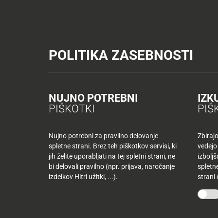
Tuš trgovine
Tuš drogerija
Tuš centri in zabava
Tuš cash&carr
KATALOGI IN REVIJE
AKTUAL
POLITIKA ZASEBNOSTI
Tuš trgovine
Šola, pisarna in darilni
Nalivnik Faber Castel
AKTUALNO
TUŠ
KLUB
Nazaj
NUJNO POTREBNI
IZK
Nalivnik Faber Castel
Nazaj
PIŠKOTKI
PIŠ
Tuš
družina
Nujno potrebni za pravilno delovanje
Zbiraj
spletne strani. Brez teh piškotkov servisi, ki
vedejo
Tuš
jih želite uporabljati na tej spletni strani, ne
izbolj
10
klub
bi delovali pravilno (npr. prijava, naročanje
spletne
najljubših
-50
izdelkov Hitri užitki, ...).
strani
izdelkov
%
več
mesecev
Mojih
kupujete
10