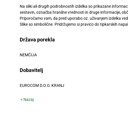
Digitalni
Na sliki ali drugih podrobnostih izdelka so prikazane informa
računi
sestavin, označba hranilne vrednosti in druge informacije, obč
Priporočamo vam, da pred uporabo oz. uživanjem izdelka vedn
Recepti
Slike so simbolične. Pridržujemo si pravico do tipkarskih napa
Država porekla
NEMČIJA
Dobavitelj
EUROCOM D.O.O. KRANJ
< Nazaj