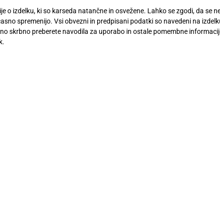
cije o izdelku, ki so karseda natančne in osvežene. Lahko se zgodi, da se
asno spremenijo. Vsi obvezni in predpisani podatki so navedeni na izdelku,
o skrbno preberete navodila za uporabo in ostale pomembne informacije (
k.