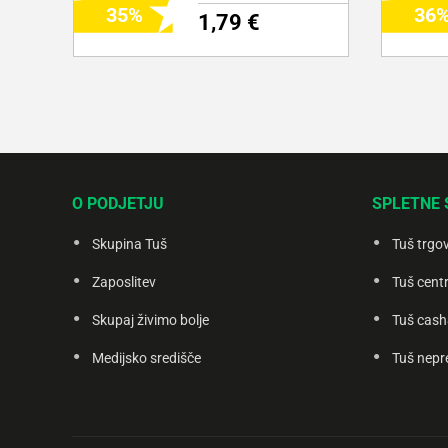
35
36
1,79 €
DODAJ NA NAKUPOVALNI
D
LISTEK
O PODJETJU
SPLETNE 
Več o izdelku
Več o i
Skupina Tuš
Tuš trgo
Zaposlitev
Tuš centr
Skupaj živimo bolje
Tuš cash
Medijsko središče
Tuš nepr