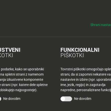
y
Tuš nepremičnine
NO
KUPONI
TUŠ KLUB
DELOVNI ČASI
Shrani nastav
l, šolski, rdeč
USTVENI
FUNKCIONALNI
l, šolski, rdeč
KOTKI
PIŠKOTKI
o podatke, kako se uporabniki
Tovrstni piškotki omogočajo sple
15
 na spletni strani z namenom
strani, da si zapomni nekatere v
šanja izkustvene komponente
nastavive in izbire (npr. uporabn
 strani (npr. katere dele spletne
ime, jezik, regijo) in zagotavlja
Akcijska cena:
 obiskujejo najpogosteje).
napredne, perosnalizirane funkcij
Redna cena:
Ne dovolim
Ne dovolim
PC 30: