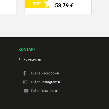
30
58,79 €
NI
DODAJ NA NAKUPOVALNI
LISTEK
KONTAKT
Več o izdelku
Povejte nam
Tuš na Facebook-u
Tuš na Instagram-u
Tuš na Youtube-u