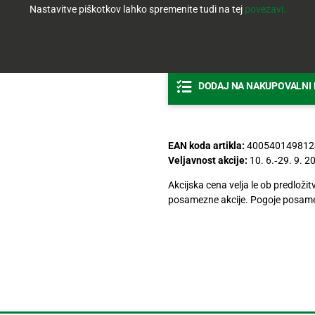
Nastavitve piškotkov lahko spremenite tudi na tej
povezavi.
-
Količina
DODAJ NA NAKUPOVALNI 
EAN koda artikla:
400540149812
Veljavnost akcije:
10. 6.‐29. 9. 2
Akcijska cena velja le ob predloži
posamezne akcije. Pogoje posame