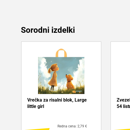
Sorodni izdelki
Vrečka za risalni blok, Large
Zvezek
little girl
54 list
Redna cena: 2,79 €