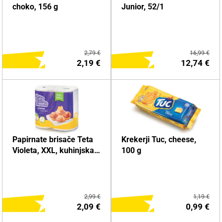
choko, 156 g
Junior, 52/1
2,79 €
16,99 €
2,19 €
12,74 €
DODAJ NA NAKUPOVALNI
DODAJ NA NAKUPOVALNI
Papirnate brisače Teta
Krekerji Tuc, cheese,
LISTEK
LISTEK
Violeta, XXL, kuhinjska,
100 g
2/1
Več o izdelku
Več o izdelku
2,99 €
1,19 €
2,09 €
0,99 €