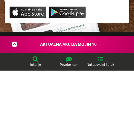
AKTUALNA AKCIJA MOJIH 10
O podjetju
Spletne strani
Iskanje
Povejte nam
Nakupovalni listek
Tuš klub
Kontakt
Izberite svojih
10 najljubših izdelkov
v trgovinah ali franšizah Tuš
in Tuš drogerijah ter jih več mesecev kupujete
do 50 % ugodneje.
Ponudba velja do
30. 9. 2026
POGLEJTE IZDELKE
© 2026 Engrotuš d.o.o.
Pravno obvestilo
Politika zasebnosti
Piškotki