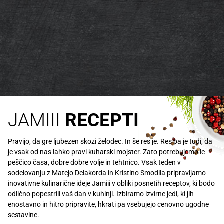
JAMIII
RECEPTI
Pravijo, da gre ljubezen skozi želodec. In še res je. Res pa je tudi, da
je vsak od nas lahko pravi kuharski mojster. Zato potrebujemo le
peščico časa, dobre dobre volje in tehtnico. Vsak teden v
sodelovanju z Matejo Delakorda in Kristino Smodila pripravljamo
inovativne kulinarične ideje Jamiii v obliki posnetih receptov, ki bodo
odlično popestrili vaš dan v kuhinji. Izbiramo izvirne jedi, ki jih
enostavno in hitro pripravite, hkrati pa vsebujejo cenovno ugodne
sestavine.