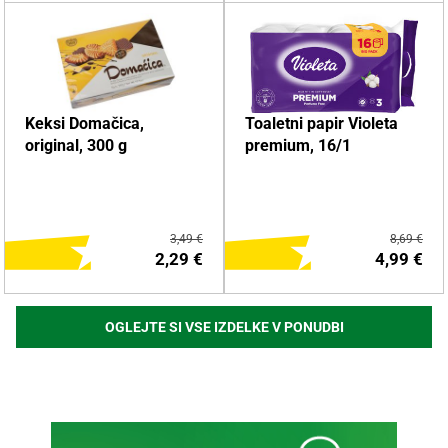
DODAJ NA NAKUPOVALNI
DODAJ NA NAKUPOVALNI
Keksi Domačica,
Toaletni papir Violeta
LISTEK
LISTEK
original, 300 g
premium, 16/1
Več o izdelku
Več o izdelku
3,49 €
8,69 €
2,29 €
4,99 €
OGLEJTE SI VSE IZDELKE V PONUDBI
DODAJ NA NAKUPOVALNI
DODAJ NA NAKUPOVALNI
LISTEK
LISTEK