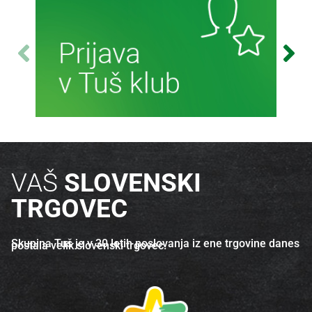
Več o izdelku
Več o izdelku
Več informacij
VAŠ
SLOVENSKI
TRGOVEC
Skupina Tuš je v 30 letih poslovanja iz ene trgovine danes
postala velik slovenski trgovec.