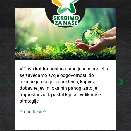
V Tušu kot trajnostno usmerjenem podjetju
V T
se zavedamo svoje odgovornosti do
kak
lokalnega okolja, zaposlenih, kupcev,
pro
dobaviteljev in lokalnih panog, zato je
ki 
trajnostni vidik postal ključni vidik naše
son
strategije.
isk
ods
Preberite več
smo