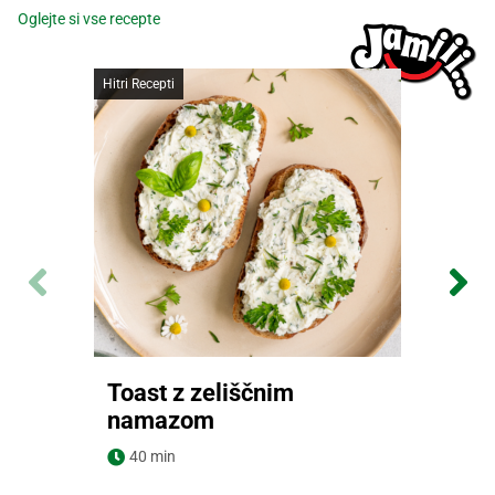
Oglejte si vse recepte
Hitri Recepti
Toast z zeliščnim
namazom
Navodila za pripravo
40 min