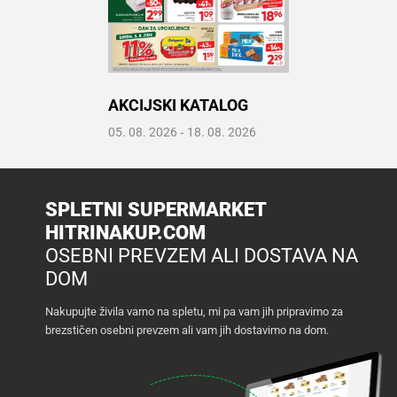
Recepti
AKCIJSKI KATALOG
Prelistaj katalog
05. 08. 2026
‐
18. 08. 2026
Odpri PDF
SPLETNI SUPERMARKET
HITRINAKUP.COM
OSEBNI PREVZEM ALI DOSTAVA NA
DOM
Nakupujte živila varno na spletu, mi pa vam jih pripravimo za
brezstičen osebni prevzem ali vam jih dostavimo na dom.