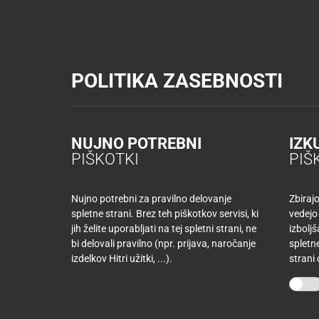
Tuš trgovine
Tuš drogerija
Tuš centri in zabava
Tuš cash&carr
KATALOGI IN REVIJE
AKTUAL
POLITIKA ZASEBNOSTI
AKTUALNO
TUŠ
KLUB
Nazaj
NUJNO POTREBNI
IZK
Nazaj
PIŠKOTKI
PIŠ
Tuš
družina
Nujno potrebni za pravilno delovanje
Zbiraj
spletne strani. Brez teh piškotkov servisi, ki
vedejo
Tuš
jih želite uporabljati na tej spletni strani, ne
izbolj
10
klub
bi delovali pravilno (npr. prijava, naročanje
spletne
najljubših
-50
izdelkov Hitri užitki, ...).
strani
izdelkov
%
več
mesecev
Mojih
kupujete
10