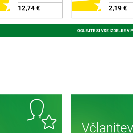
12,74 €
2,19 €
OGLEJTE SI VSE IZDELKE V 
ODAJ NA NAKUPOVALNI
DODAJ NA NAKUPOVAL
LISTEK
LISTEK
zdelku
Več o izdelku