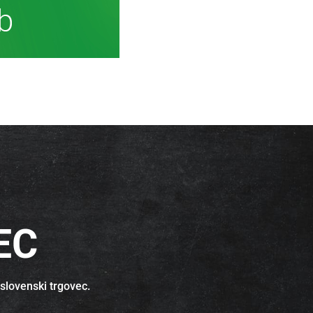
ormacij
EC
 slovenski trgovec.