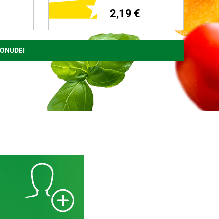
2,19 €
PONUDBI
NI
DODAJ NA NAKUPOVALNI
LISTEK
Več o izdelku