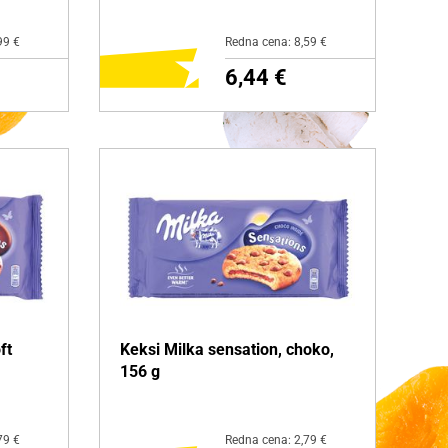
99 €
Redna cena: 8,59 €
6,44 €
NI
DODAJ NA NAKUPOVALNI
LISTEK
Več o izdelku
ft
Keksi Milka sensation, choko,
156 g
79 €
Redna cena: 2,79 €