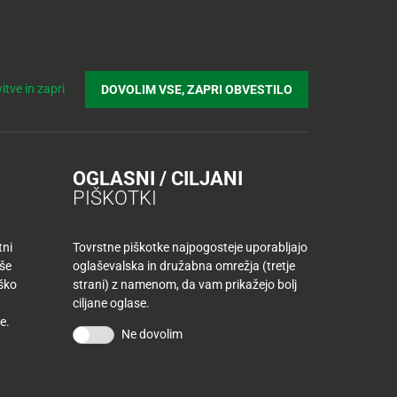
Prijavi se v Tuš klub profil
Včlani se v Tuš klub
Iskanje
Povejte
Nakupovalni
Spletni supermarket
itve in zapri
DOVOLIM VSE, ZAPRI OBVESTILO
nam
listek
OGLASNI / CILJANI
PIŠKOTKI
tni
Tovrstne piškotke najpogosteje uporabljajo
aše
oglaševalska in družabna omrežja (tretje
iško
strani) z namenom, da vam prikažejo bolj
ciljane oglase.
EDITE OZNAKI
e.
IHRANITE S
TVARJAMO
Ne dovolim
AJNO