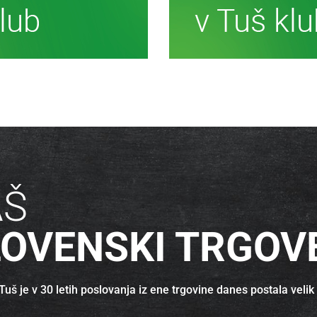
č informacij
Več inf
AŠ
LOVENSKI TRGOV
uš je v 30 letih poslovanja iz ene trgovine danes postala velik