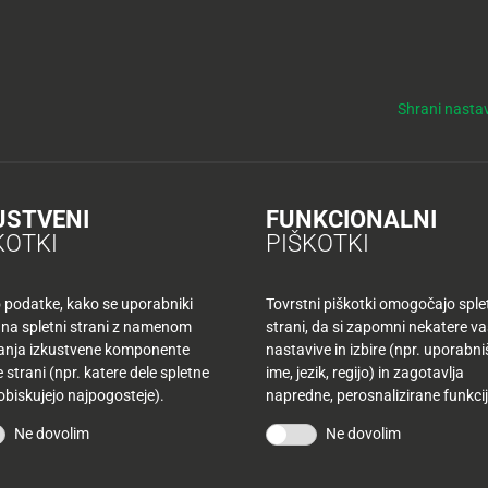
y
Tuš nepremičnine
NO
KUPONI
TUŠ KLUB
DELOVNI ČASI
Shrani nastav
USTVENI
FUNKCIONALNI
KOTKI
PIŠKOTKI
o podatke, kako se uporabniki
Tovrstni piškotki omogočajo sple
 na spletni strani z namenom
strani, da si zapomni nekatere v
šanja izkustvene komponente
nastavive in izbire (npr. uporabn
 strani (npr. katere dele spletne
ime, jezik, regijo) in zagotavlja
SL
 obiskujejo najpogosteje).
napredne, perosnalizirane funkcij
PR
US
Ne dovolim
Ne dovolim
TR