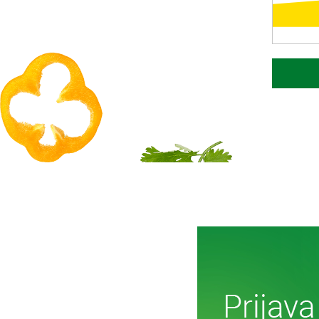
D
Več o i