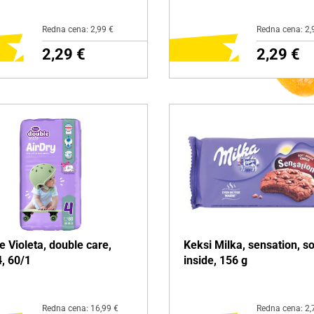
Redna cena: 2,99 €
Redna cena: 2,
2,29 €
2,29 €
ODAJ NA NAKUPOVALNI
DODAJ NA NAKUPOVAL
LISTEK
LISTEK
zdelku
Več o izdelku
e Violeta, double care,
Keksi Milka, sensation, so
, 60/1
inside, 156 g
Redna cena: 16,99 €
Redna cena: 2,