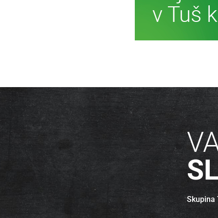
Ve
V
S
Skupina T