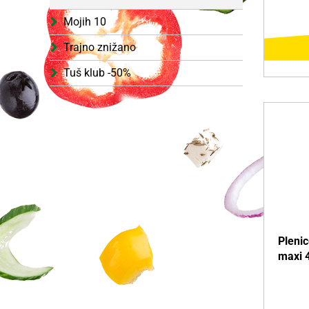
Mojih 10
Trajno znižano
Tuš klub -50%
D
Več o i
Plenic
maxi 4