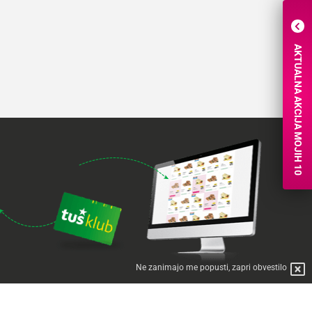
AKTUALNA AKCIJA MOJIH 10
Ne zanimajo me popusti, zapri obvestilo