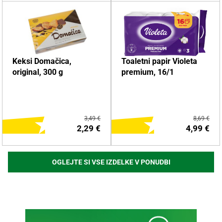
DODAJ NA NAKUPOVALNI
DODAJ NA NAKUPOVALNI
Keksi Domačica,
Toaletni papir Violeta
LISTEK
LISTEK
original, 300 g
premium, 16/1
Več o izdelku
Več o izdelku
3,49 €
8,69 €
2,29 €
4,99 €
OGLEJTE SI VSE IZDELKE V PONUDBI
DODAJ NA NAKUPOVALNI
DODAJ NA NAKUPOVALNI
LISTEK
LISTEK