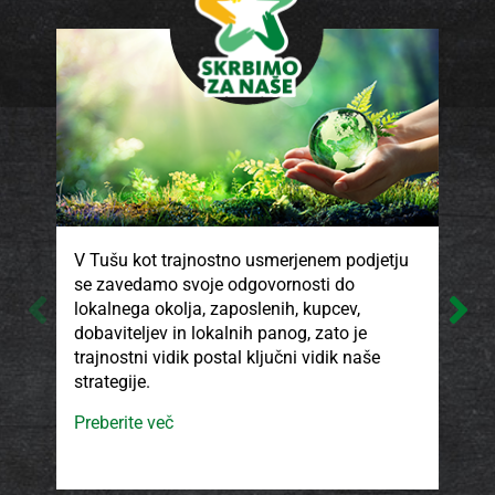
V Tušu kot trajnostno usmerjenem podjetju
V T
se zavedamo svoje odgovornosti do
kak
lokalnega okolja, zaposlenih, kupcev,
pro
dobaviteljev in lokalnih panog, zato je
ki 
trajnostni vidik postal ključni vidik naše
son
strategije.
isk
ods
Preberite več
smo