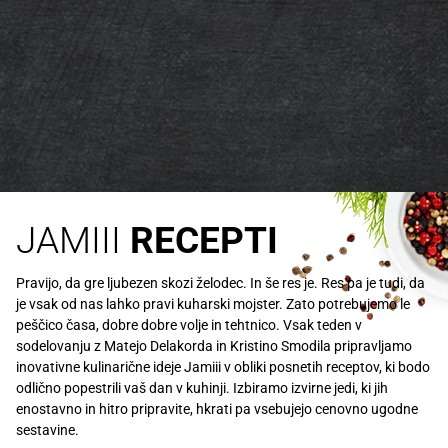
JAMIII
RECEPTI
Pravijo, da gre ljubezen skozi želodec. In še res je. Res pa je tudi, da
je vsak od nas lahko pravi kuharski mojster. Zato potrebujemo le
peščico časa, dobre dobre volje in tehtnico. Vsak teden v
sodelovanju z Matejo Delakorda in Kristino Smodila pripravljamo
inovativne kulinarične ideje Jamiii v obliki posnetih receptov, ki bodo
odlično popestrili vaš dan v kuhinji. Izbiramo izvirne jedi, ki jih
enostavno in hitro pripravite, hkrati pa vsebujejo cenovno ugodne
sestavine.