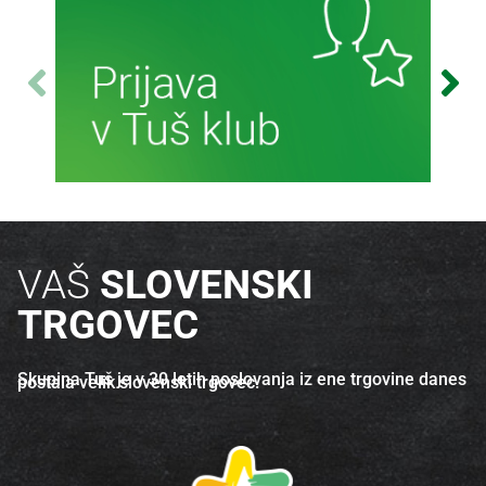
Več o izdelku
Več o izdelku
Več informacij
VAŠ
SLOVENSKI
TRGOVEC
Skupina Tuš je v 30 letih poslovanja iz ene trgovine danes
postala velik slovenski trgovec.