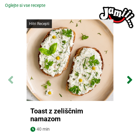
Oglejte si vse recepte
Hitri Recepti
Toast z zeliščnim
namazom
Navodila za pripravo
40 min