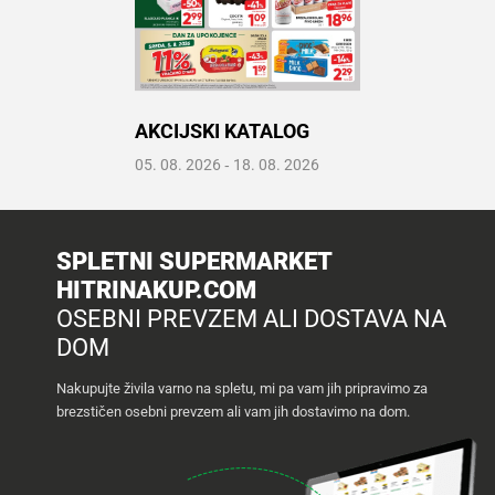
Recepti
AKCIJSKI KATALOG
Prelistaj katalog
05. 08. 2026
‐
18. 08. 2026
Odpri PDF
SPLETNI SUPERMARKET
HITRINAKUP.COM
OSEBNI PREVZEM ALI DOSTAVA NA
DOM
Nakupujte živila varno na spletu, mi pa vam jih pripravimo za
brezstičen osebni prevzem ali vam jih dostavimo na dom.