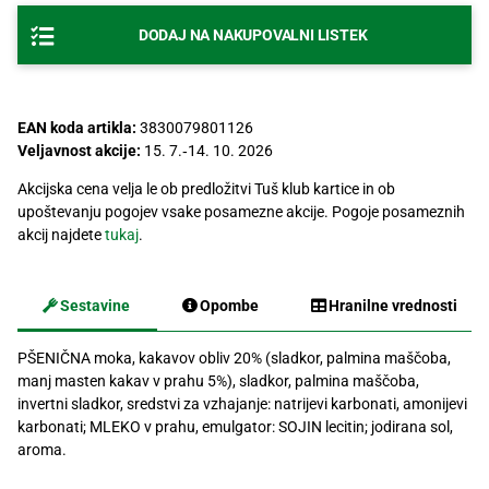
Recepti
DODAJ NA NAKUPOVALNI LISTEK
EAN koda artikla:
3830079801126
Veljavnost akcije:
15. 7.‐14. 10. 2026
Akcijska cena velja le ob predložitvi Tuš klub kartice in ob
upoštevanju pogojev vsake posamezne akcije. Pogoje posameznih
akcij najdete
tukaj
.
Sestavine
Opombe
Hranilne vrednosti
PŠENIČNA moka, kakavov obliv 20% (sladkor, palmina maščoba,
manj masten kakav v prahu 5%), sladkor, palmina maščoba,
invertni sladkor, sredstvi za vzhajanje: natrijevi karbonati, amonijevi
karbonati; MLEKO v prahu, emulgator: SOJIN lecitin; jodirana sol,
aroma.