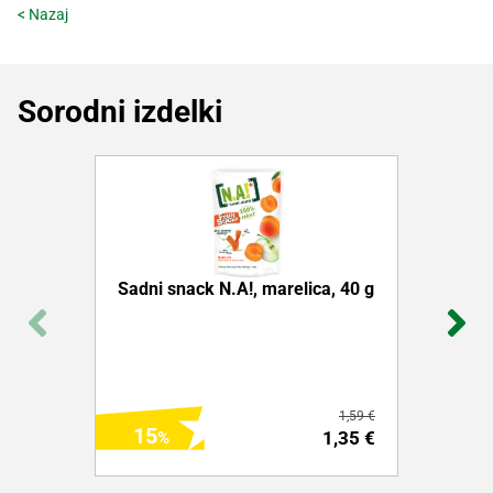
< Nazaj
Sorodni izdelki
Sadni snack N.A!, marelica, 40 g
1,59 €
15
1,35 €