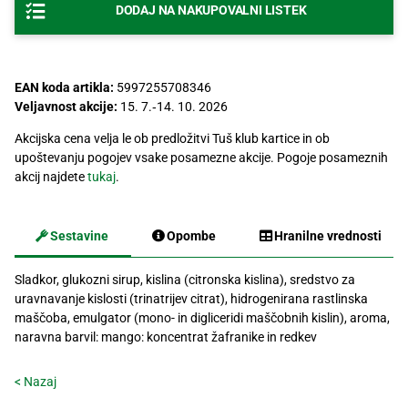
DODAJ NA NAKUPOVALNI LISTEK
Recepti
EAN koda artikla:
5997255708346
Veljavnost akcije:
15. 7.‐14. 10. 2026
Akcijska cena velja le ob predložitvi Tuš klub kartice in ob
upoštevanju pogojev vsake posamezne akcije. Pogoje posameznih
akcij najdete
tukaj
.
Sestavine
Opombe
Hranilne vrednosti
Sladkor, glukozni sirup, kislina (citronska kislina), sredstvo za
uravnavanje kislosti (trinatrijev citrat), hidrogenirana rastlinska
maščoba, emulgator (mono- in digliceridi maščobnih kislin), aroma,
naravna barvil: mango: koncentrat žafranike in redkev
< Nazaj