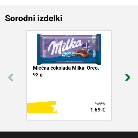
Sorodni izdelki
Mlečna čokolada Milka, Oreo,
92 g
1,99 €
1,59 €