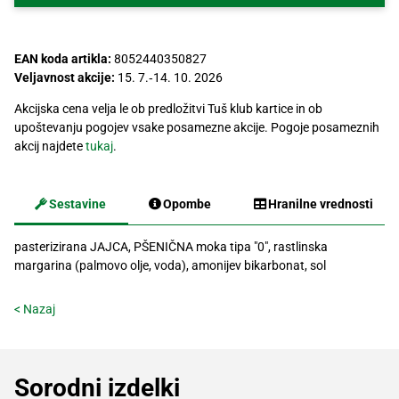
Recepti
EAN koda artikla:
8052440350827
Veljavnost akcije:
15. 7.‐14. 10. 2026
Akcijska cena velja le ob predložitvi Tuš klub kartice in ob
upoštevanju pogojev vsake posamezne akcije. Pogoje posameznih
akcij najdete
tukaj
.
Sestavine
Opombe
Hranilne vrednosti
pasterizirana JAJCA, PŠENIČNA moka tipa "0", rastlinska
margarina (palmovo olje, voda), amonijev bikarbonat, sol
< Nazaj
Sorodni izdelki