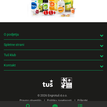
Recepti
O podjetju
Spletne strani
Tuš klub
Kontakt
© 2026 Engrotuš d.o.o.
Pravno obvestilo
Politika zasebnosti
Piškotki
Produkcija:
Creatim